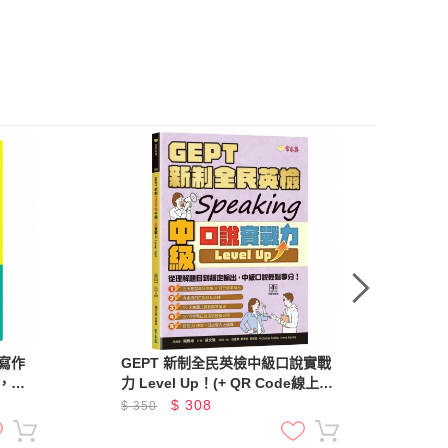
寫作
GEPT 新制全民英檢中級口說實戰
多
，附
力 Level Up！(+ QR Code線上音
檔 + AI口說練習)
$
308
$
350
$
3