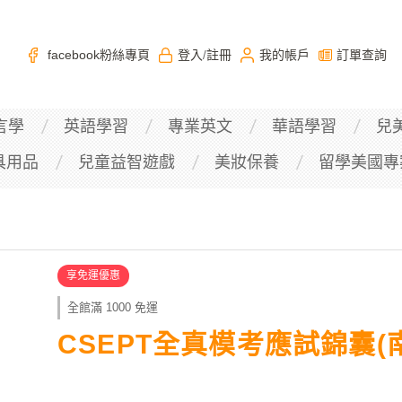
facebook粉絲專頁
登入
註冊
我的帳戶
訂單查詢
/
言學
英語學習
專業英文
華語學習
兒
具用品
兒童益智遊戲
美妝保養
留學美國專
享免運優惠
全館滿 1000 免運
CSEPT全真模考應試錦囊(