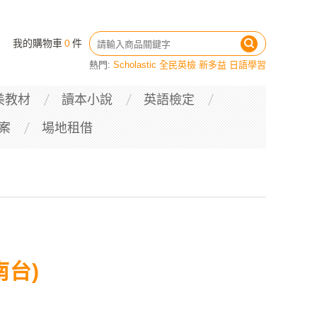
我的購物車
0
件
熱門:
Scholastic
全民英檢
新多益
日語學習
美教材
讀本小說
英語檢定
案
場地租借
南台)