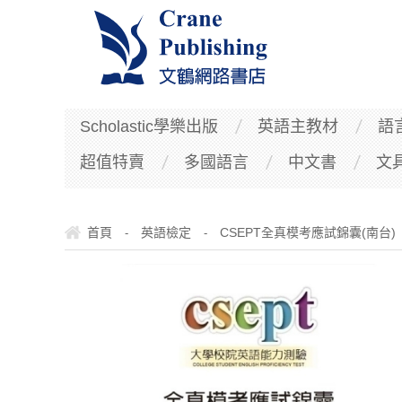
Scholastic學樂出版
英語主教材
語
超值特賣
多國語言
中文書
文
首頁
英語檢定
CSEPT全真模考應試錦囊(南台)
-
-