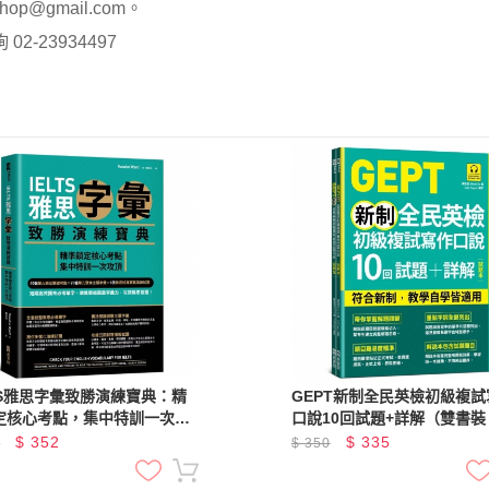
op@gmail.com。
-23934497
LTS雅思字彙致勝演練寶典：精
GEPT新制全民英檢初級複試
定核心考點，集中特訓一次攻
口說10回試題+詳解（雙書裝
QR Code線上音檔）
$
352
$
335
0
$
350