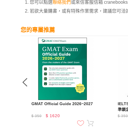
1. 您可以點選
聯絡我們
或來信客服信箱 cranebooksh
2. 若欲大量購書，或有特殊作業需求，建議您可洽詢 02
您的專屬推薦
解題攻
GMAT Official Guide 2026~2027
IE
準鎖
頂
$
1620
$
350
$
35