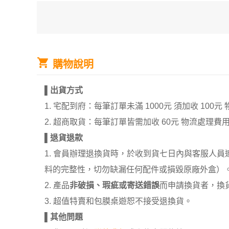
購物說明
▌
出貨方式
1. 宅配到府：每筆訂單未滿 1000元 須加收 1
2. 超商取貨：每筆訂單皆需加收 60元 物流處理費
▌
退貨退款
1. 會員辦理退換貨時，於收到貨七日內與客服人
料的完整性，切勿缺漏任何配件或損毀原廠外盒）
2. 產品
非破損、瑕疵或寄送錯誤
而申請換貨者，換
3. 超值特賣和包膜桌遊恕不接受退換貨。
▌
其他問題