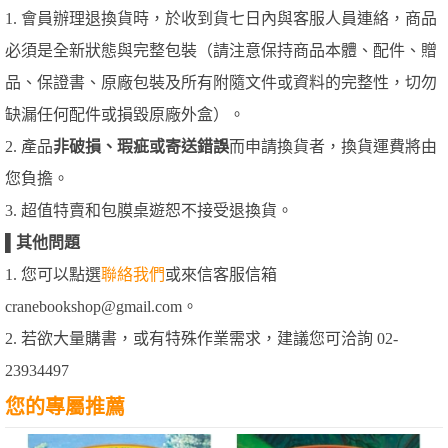
1. 會員辦理退換貨時，於收到貨七日內與客服人員連絡，商品
必須是全新狀態與完整包裝（請注意保持商品本體、配件、贈
品、保證書、原廠包裝及所有附隨文件或資料的完整性，切勿
缺漏任何配件或損毀原廠外盒）。
2. 產品
非破損、瑕疵或寄送錯誤
而申請換貨者，換貨運費將由
您負擔。
3. 超值特賣和包膜桌遊恕不接受退換貨。
▌
其他問題
1. 您可以點選
聯絡我們
或來信客服信箱
cranebookshop@gmail.com。
2. 若欲大量購書，或有特殊作業需求，建議您可洽詢 02-
23934497
您的專屬推薦