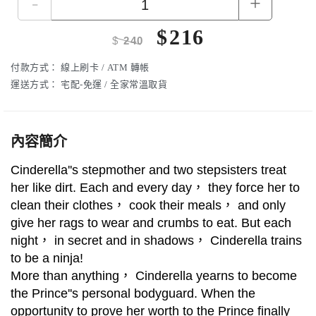
-
+
$
216
$
240
付款方式：
線上刷卡 / ATM 轉帳
運送方式：
宅配-免運 / 全家常溫取貨
內容簡介
Cinderella''s stepmother and two stepsisters treat
her like dirt. Each and every day， they force her to
clean their clothes， cook their meals， and only
give her rags to wear and crumbs to eat. But each
night， in secret and in shadows， Cinderella trains
to be a ninja!
More than anything， Cinderella yearns to become
the Prince''s personal bodyguard. When the
opportunity to prove her worth to the Prince finally