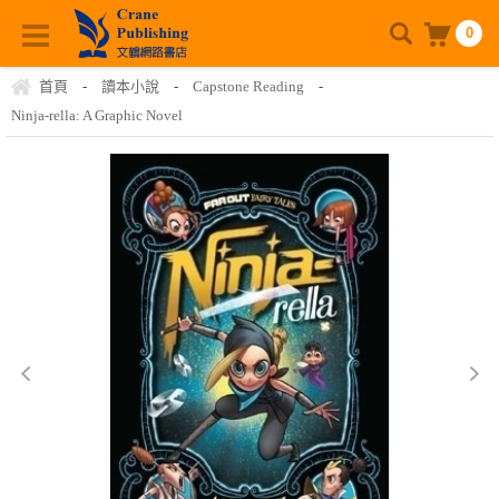
0
首頁
-
讀本小說
-
Capstone Reading
-
Ninja-rella: A Graphic Novel