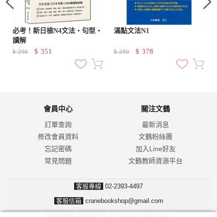
必考！新日檢N4文法‧句型‧
滿點文法N1
讀解
$
351
$
378
$
290
$
290
會員中心
關注文鶴
訂單查詢
最新消息
修改會員資料
文鶴粉絲團
忘記密碼
加入Line好友
常見問題
文鶴教師資源平台
客服專線
02-2393-4497
客服信箱
cranebookshop@gmail.com
文鶴網路書店版權所有 © copyright Reserved.