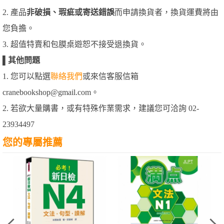
2. 產品
非破損、瑕疵或寄送錯誤
而申請換貨者，換貨運費將由
您負擔。
3. 超值特賣和包膜桌遊恕不接受退換貨。
▌
其他問題
1. 您可以點選
聯絡我們
或來信客服信箱
cranebookshop@gmail.com。
2. 若欲大量購書，或有特殊作業需求，建議您可洽詢 02-
23934497
您的專屬推薦