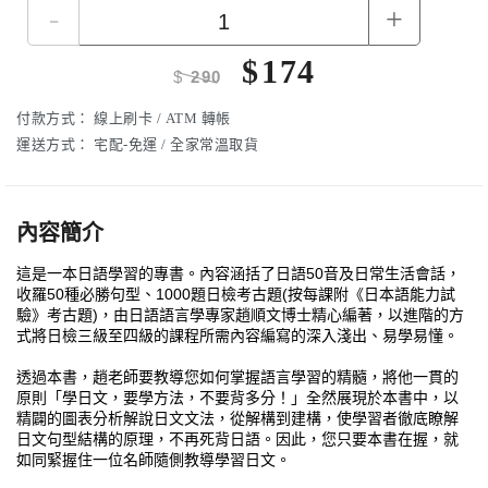
-
+
$
174
$
290
付款方式：
線上刷卡 / ATM 轉帳
運送方式：
宅配-免運 / 全家常溫取貨
內容簡介
這是一本日語學習的專書。內容涵括了日語50音及日常生活會話，
收羅50種必勝句型、1000題日檢考古題(按每課附《日本語能力試
驗》考古題)，由日語語言學專家趙順文博士精心編著，以進階的方
式將日檢三級至四級的課程所需內容編寫的深入淺出、易學易懂。
透過本書，趙老師要教導您如何掌握語言學習的精髓，將他一貫的
原則「學日文，要學方法，不要背多分！」全然展現於本書中，以
精闢的圖表分析解說日文文法，從解構到建構，使學習者徹底瞭解
日文句型結構的原理，不再死背日語。因此，您只要本書在握，就
如同緊握住一位名師隨側教導學習日文。