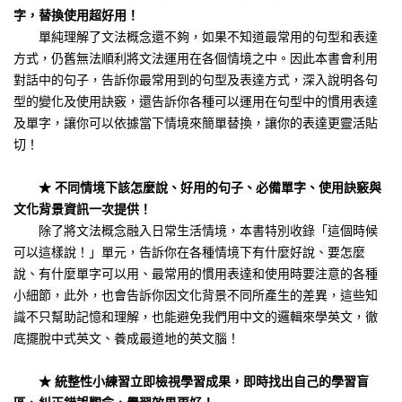
字，替換使用超好用！
單純理解了文法概念還不夠，如果不知道最常用的句型和表達
方式，仍舊無法順利將文法運用在各個情境之中。因此本書會利用
對話中的句子，告訴你最常用到的句型及表達方式，深入說明各句
型的變化及使用訣竅，還告訴你各種可以運用在句型中的慣用表達
及單字，讓你可以依據當下情境來簡單替換，讓你的表達更靈活貼
切！
★ 不同情境下該怎麼說、好用的句子、必備單字、使用訣竅與
文化背景資訊一次提供！
除了將文法概念融入日常生活情境，本書特別收錄「這個時候
可以這樣說！」單元，告訴你在各種情境下有什麼好說、要怎麼
說、有什麼單字可以用、最常用的慣用表達和使用時要注意的各種
小細節，此外，也會告訴你因文化背景不同所產生的差異，這些知
識不只幫助記憶和理解，也能避免我們用中文的邏輯來學英文，徹
底擺脫中式英文、養成最道地的英文腦！
★ 統整性小練習立即檢視學習成果，即時找出自己的學習盲