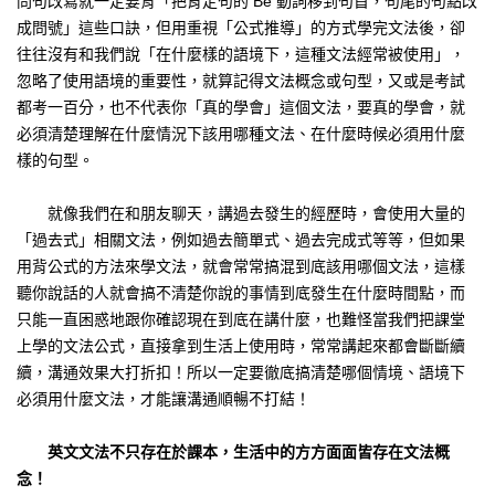
問句改寫就一定要背「把肯定句的 Be 動詞移到句首，句尾的句點改
成問號」這些口訣，但用重視「公式推導」的方式學完文法後，卻
往往沒有和我們說「在什麼樣的語境下，這種文法經常被使用」，
忽略了使用語境的重要性，就算記得文法概念或句型，又或是考試
都考一百分，也不代表你「真的學會」這個文法，要真的學會，就
必須清楚理解在什麼情況下該用哪種文法、在什麼時候必須用什麼
樣的句型。
就像我們在和朋友聊天，講過去發生的經歷時，會使用大量的
「過去式」相關文法，例如過去簡單式、過去完成式等等，但如果
用背公式的方法來學文法，就會常常搞混到底該用哪個文法，這樣
聽你說話的人就會搞不清楚你說的事情到底發生在什麼時間點，而
只能一直困惑地跟你確認現在到底在講什麼，也難怪當我們把課堂
上學的文法公式，直接拿到生活上使用時，常常講起來都會斷斷續
續，溝通效果大打折扣！所以一定要徹底搞清楚哪個情境、語境下
必須用什麼文法，才能讓溝通順暢不打結！
英文文法不只存在於課本，生活中的方方面面皆存在文法概
念！