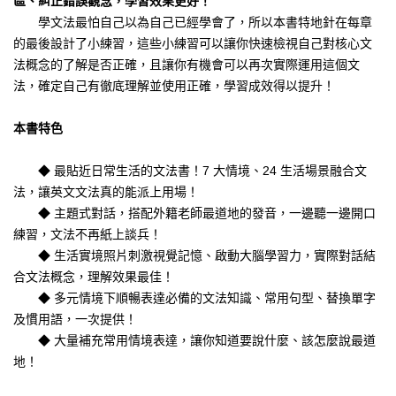
區、糾正錯誤觀念，學習效果更好！
學文法最怕自己以為自己已經學會了，所以本書特地針在每章
的最後設計了小練習，這些小練習可以讓你快速檢視自己對核心文
法概念的了解是否正確，且讓你有機會可以再次實際運用這個文
法，確定自己有徹底理解並使用正確，學習成效得以提升！
本書特色
◆ 最貼近日常生活的文法書！7 大情境、24 生活場景融合文
法，讓英文文法真的能派上用場！
◆ 主題式對話，搭配外籍老師最道地的發音，一邊聽一邊開口
練習，文法不再紙上談兵！
◆ 生活實境照片刺激視覺記憶、啟動大腦學習力，實際對話結
合文法概念，理解效果最佳！
◆ 多元情境下順暢表達必備的文法知識、常用句型、替換單字
及慣用語，一次提供！
◆ 大量補充常用情境表達，讓你知道要說什麼、該怎麼說最道
地！