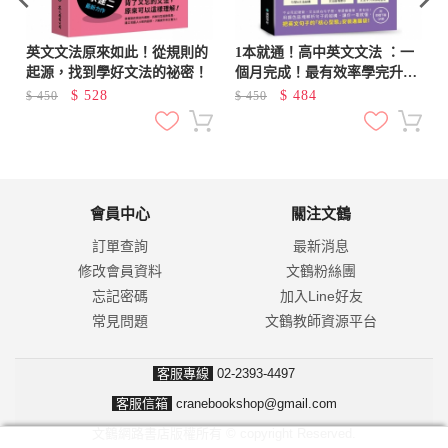
英文文法原來如此！從規則的
1本就通！高中英文文法 ：一
起源，找到學好文法的祕密！
個月完成！最有效率學完升大
學必備文法（附音檔下載QR
$
528
$
484
$
450
$
450
碼）
會員中心
關注文鶴
訂單查詢
最新消息
修改會員資料
文鶴粉絲團
忘記密碼
加入Line好友
常見問題
文鶴教師資源平台
客服專線
02-2393-4497
客服信箱
cranebookshop@gmail.com
文鶴網路書店版權所有 © copyright Reserved.