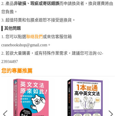
2. 產品
非破損、瑕疵或寄送錯誤
而申請換貨者，換貨運費將由
您負擔。
3. 超值特賣和包膜桌遊恕不接受退換貨。
▌
其他問題
1. 您可以點選
聯絡我們
或來信客服信箱
cranebookshop@gmail.com。
2. 若欲大量購書，或有特殊作業需求，建議您可洽詢 02-
23934497
您的專屬推薦