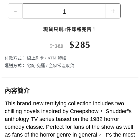
-
+
現貨只剩3件即將完售！
$
285
$
380
付款方式：
線上刷卡 / ATM 轉帳
運送方式：
宅配-免運 / 全家常溫取貨
內容簡介
This brand-new terrifying collection includes two
chilling novels inspired by Creepshow， Shudder''s
anthology TV series based on the 1982 horror
comedy classic. Perfect for fans of the show as well
as fans of the horror genre in general， it''s the most