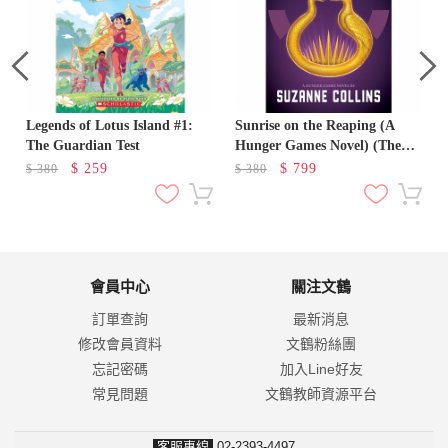
Legends of Lotus Island #1:
Sunrise on the Reaping (A
The Guardian Test
Hunger Games Novel) (The
Hunger Games)
$
259
$
799
$
380
$
380
會員中心
關注文鶴
訂單查詢
最新消息
修改會員資料
文鶴粉絲團
忘記密碼
加入Line好友
常見問題
文鶴教師資源平台
客服專線
02-2393-4497