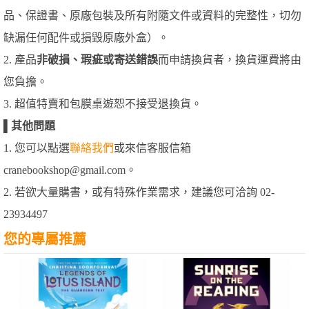
品、保證書、原廠包裝及所有附隨文件或資料的完整性，切勿
缺漏任何配件或損毀原廠外盒）。
2. 產品
非破損、瑕疵或寄送錯誤
而申請換貨者，換貨運費將由
您負擔。
3. 超值特賣和包膜桌遊恕不接受退換貨。
▌
其他問題
1. 您可以點選
聯絡我們
或來信客服信箱
cranebookshop@gmail.com。
2. 若欲大量購書，或有特殊作業需求，建議您可洽詢 02-
23934497
您的專屬推薦