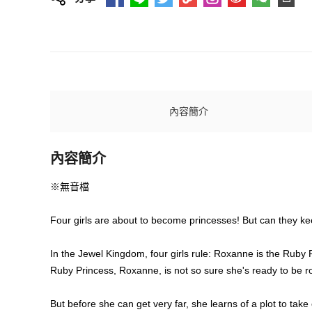
內容簡介
內容簡介
※無音檔
Four girls are about to become princesses! But can they kee
In the Jewel Kingdom, four girls rule: Roxanne is the Ruby
Ruby Princess, Roxanne, is not so sure she's ready to be r
But before she can get very far, she learns of a plot to tak