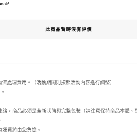
book!
此商品暫時沒有評價
00元 物流處理費用。（活動期間則按照活動內容進行調整）
用。
員連絡，商品必須是全新狀態與完整包裝（請注意保持商品本體
。
貨運費將由您負擔。