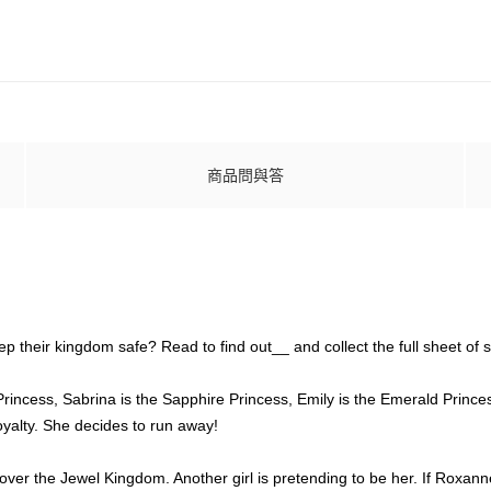
商品問與答
p their kingdom safe? Read to find out__ and collect the full sheet of s
 Princess, Sabrina is the Sapphire Princess, Emily is the Emerald Prin
oyalty. She decides to run away!
e over the Jewel Kingdom. Another girl is pretending to be her. If Roxan