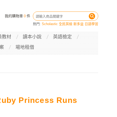
我的購物車
0
件
熱門:
Scholastic
全民英檢
新多益
日語學習
美教材
讀本小說
英語檢定
案
場地租借
Ruby Princess Runs