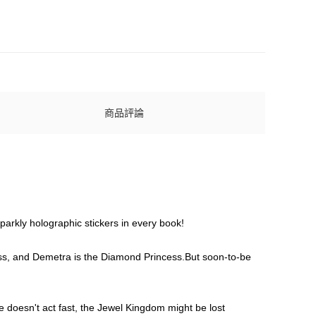
商品評論
parkly holographic stickers in every book!
cess, and Demetra is the Diamond Princess.But soon-to-be
ne doesn't act fast, the Jewel Kingdom might be lost