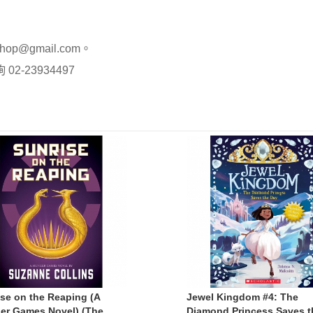
op@gmail.com。
-23934497
ise on the Reaping (A
Jewel Kingdom #4: The
er Games Novel) (The
Diamond Princess Saves t