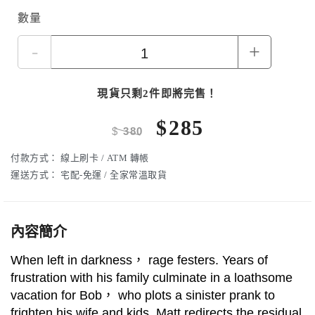
數量
-
+
現貨只剩2件即將完售！
$
285
$
380
付款方式：
線上刷卡 / ATM 轉帳
運送方式：
宅配-免運 / 全家常溫取貨
內容簡介
When left in darkness， rage festers. Years of
frustration with his family culminate in a loathsome
vacation for Bob， who plots a sinister prank to
frighten his wife and kids. Matt redirects the residual