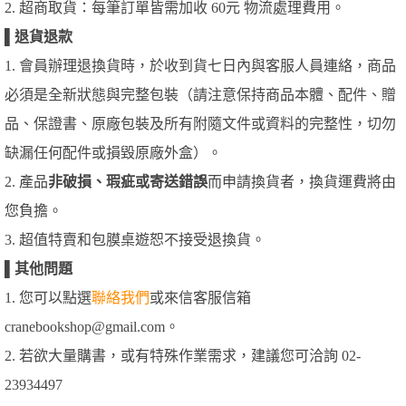
2. 超商取貨：每筆訂單皆需加收 60元 物流處理費用。
▌
退貨退款
1. 會員辦理退換貨時，於收到貨七日內與客服人員連絡，商品
必須是全新狀態與完整包裝（請注意保持商品本體、配件、贈
品、保證書、原廠包裝及所有附隨文件或資料的完整性，切勿
缺漏任何配件或損毀原廠外盒）。
2. 產品
非破損、瑕疵或寄送錯誤
而申請換貨者，換貨運費將由
您負擔。
3. 超值特賣和包膜桌遊恕不接受退換貨。
▌
其他問題
1. 您可以點選
聯絡我們
或來信客服信箱
cranebookshop@gmail.com。
2. 若欲大量購書，或有特殊作業需求，建議您可洽詢 02-
23934497