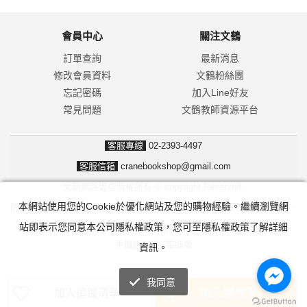
會員中心
關注文鶴
訂單查詢
最新消息
修改會員資料
文鶴粉絲團
忘記密碼
加入Line好友
常見問題
文鶴教師資源平台
客服專線
02-2393-4497
客服信箱
cranebookshop@gmail.com
文鶴網路書店版權所有 © copyright Reserved.
本網站使用您的Cookie於優化網站及您的購物經驗。繼續瀏覽網
防詐騙！我們不會要求並指示您至ATM操作。ATM只有匯款及轉帳功能，
站即表示您同意本公司隱私權政策，您可至隱私權政策了解詳細
無法解除分期付款或訂單錯誤問題。隨時可撥打165反詐騙諮詢專線。
手機版
|
電腦版
資訊。
我同意
加入購物車
加入追蹤清單