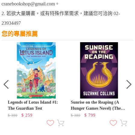
cranebookshop@gmail.com。
2. 若欲大量購書，或有特殊作業需求，建議您可洽詢 02-
23934497
您的專屬推薦
Legends of Lotus Island #1:
Sunrise on the Reaping (A
The Guardian Test
Hunger Games Novel) (The
Hunger Games)
$
259
$
799
$
380
$
380