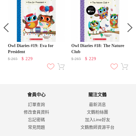
Owl Diaries #19: Eva for
Owl Diaries #18: The Nature
President
Club
$
229
$
229
$
265
$
265
會員中心
關注文鶴
訂單查詢
最新消息
修改會員資料
文鶴粉絲團
忘記密碼
加入Line好友
常見問題
文鶴教師資源平台