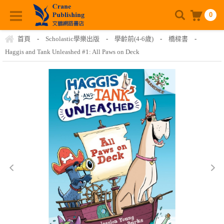
0
首頁
-
Scholastic學樂出版
-
學齡前(4-6歲)
-
橋樑書
-
Haggis and Tank Unleashed #1: All Paws on Deck