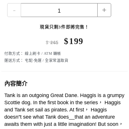
-
+
現貨只剩3件即將完售！
$
199
$
265
付款方式：
線上刷卡 / ATM 轉帳
運送方式：
宅配-免運 / 全家常溫取貨
內容簡介
Tank is an outgoing Great Dane. Haggis is a grumpy
Scottie dog. In the first book in the series， Haggis
and Tank set sail as pirates. At first， Haggis
doesn''t see what Tank does__that an adventure
awaits them with just a little imagination! But soon，