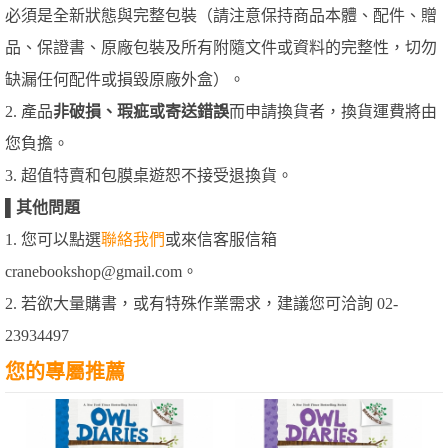
必須是全新狀態與完整包裝（請注意保持商品本體、配件、贈
品、保證書、原廠包裝及所有附隨文件或資料的完整性，切勿
缺漏任何配件或損毀原廠外盒）。
2. 產品
非破損、瑕疵或寄送錯誤
而申請換貨者，換貨運費將由
您負擔。
3. 超值特賣和包膜桌遊恕不接受退換貨。
▌
其他問題
1. 您可以點選
聯絡我們
或來信客服信箱
cranebookshop@gmail.com。
2. 若欲大量購書，或有特殊作業需求，建議您可洽詢 02-
23934497
您的專屬推薦