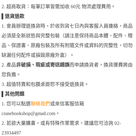
2. 超商取貨：每筆訂單皆需加收 60元 物流處理費用。
▌
退貨退款
1. 會員辦理退換貨時，於收到貨七日內與客服人員連絡，商品
必須是全新狀態與完整包裝（請注意保持商品本體、配件、贈
品、保證書、原廠包裝及所有附隨文件或資料的完整性，切勿
缺漏任何配件或損毀原廠外盒）。
2. 產品
非破損、瑕疵或寄送錯誤
而申請換貨者，換貨運費將由
您負擔。
3. 超值特賣和包膜桌遊恕不接受退換貨。
▌
其他問題
1. 您可以點選
聯絡我們
或來信客服信箱
cranebookshop@gmail.com。
2. 若欲大量購書，或有特殊作業需求，建議您可洽詢 02-
23934497