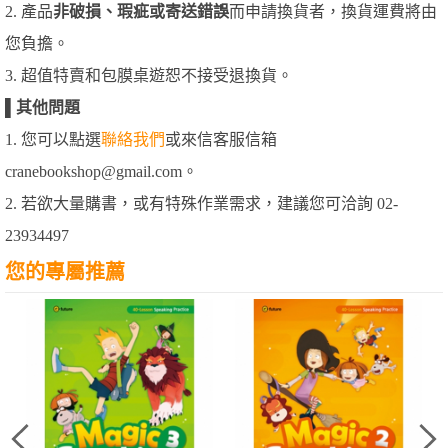
2. 產品
非破損、瑕疵或寄送錯誤
而申請換貨者，換貨運費將由
您負擔。
3. 超值特賣和包膜桌遊恕不接受退換貨。
▌
其他問題
1. 您可以點選
聯絡我們
或來信客服信箱
cranebookshop@gmail.com。
2. 若欲大量購書，或有特殊作業需求，建議您可洽詢 02-
23934497
您的專屬推薦