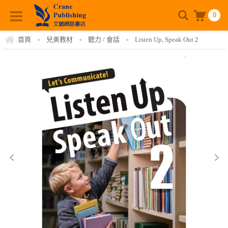
0
首頁
-
兒美教材
-
聽力 / 會話
-
Listen Up, Speak Out 2