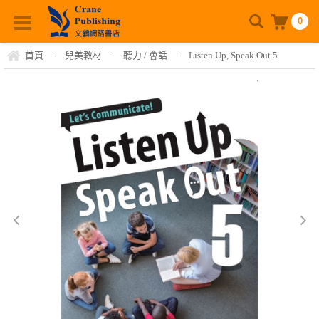
0
首頁
-
兒美教材
-
聽力 / 會話
-
Listen Up, Speak Out 5