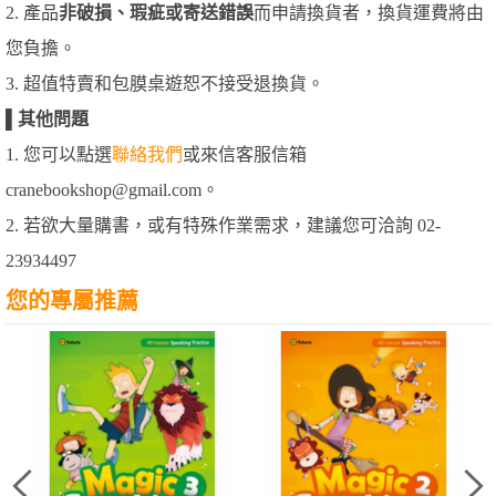
2. 產品
非破損、瑕疵或寄送錯誤
而申請換貨者，換貨運費將由
您負擔。
3. 超值特賣和包膜桌遊恕不接受退換貨。
▌
其他問題
1. 您可以點選
聯絡我們
或來信客服信箱
cranebookshop@gmail.com。
2. 若欲大量購書，或有特殊作業需求，建議您可洽詢 02-
23934497
您的專屬推薦