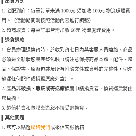
▌
出貨方式
1. 宅配到府：每筆訂單未滿 1000元 須加收 100元 物流處理費
用。（活動期間則按照活動內容進行調整）
2. 超商取貨：每筆訂單皆需加收 60元 物流處理費用。
▌
退貨退款
1. 會員辦理退換貨時，於收到貨七日內與客服人員連絡，商品
必須是全新狀態與完整包裝（請注意保持商品本體、配件、贈
品、保證書、原廠包裝及所有附隨文件或資料的完整性，切勿
缺漏任何配件或損毀原廠外盒）。
2. 產品
非破損、瑕疵或寄送錯誤
而申請換貨者，換貨運費將由
您負擔。
3. 超值特賣和包膜桌遊恕不接受退換貨。
▌
其他問題
1. 您可以點選
聯絡我們
或來信客服信箱