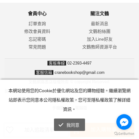
會員中心
關注文鶴
訂單查詢
最新消息
修改會員資料
文鶴粉絲團
忘記密碼
加入Line好友
常見問題
文鶴教師資源平台
客服專線
02-2393-4497
客服信箱
cranebookshop@gmail.com
文鶴網路書店版權所有 © copyright Reserved.
本網站使用您的Cookie於優化網站及您的購物經驗。繼續瀏覽網
防詐騙！我們不會要求並指示您至ATM操作。ATM只有匯款及轉帳功能，
站即表示您同意本公司隱私權政策，您可至隱私權政策了解詳細
無法解除分期付款或訂單錯誤問題。隨時可撥打165反詐騙諮詢專線。
手機版
|
電腦版
資訊。
我同意
加入購物車
加入追蹤清單