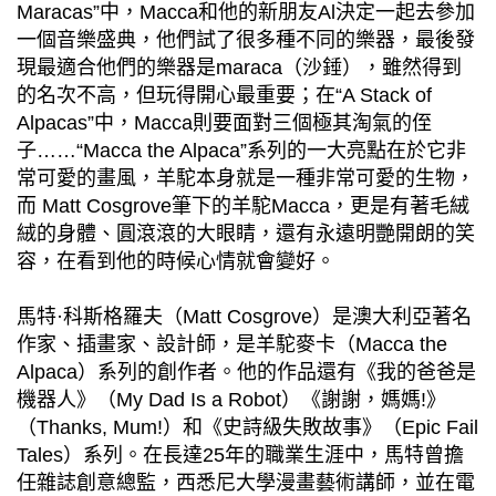
Maracas”中，Macca和他的新朋友Al決定一起去參加
一個音樂盛典，他們試了很多種不同的樂器，最後發
現最適合他們的樂器是maraca（沙錘），雖然得到
的名次不高，但玩得開心最重要；在“A Stack of
Alpacas”中，Macca則要面對三個極其淘氣的侄
子……“Macca the Alpaca”系列的一大亮點在於它非
常可愛的畫風，羊駝本身就是一種非常可愛的生物，
而 Matt Cosgrove筆下的羊駝Macca，更是有著毛絨
絨的身體、圓滾滾的大眼睛，還有永遠明艷開朗的笑
容，在看到他的時候心情就會變好。
馬特·科斯格羅夫（Matt Cosgrove）是澳大利亞著名
作家、插畫家、設計師，是羊駝麥卡（Macca the
Alpaca）系列的創作者。他的作品還有《我的爸爸是
機器人》（My Dad Is a Robot）《謝謝，媽媽!》
（Thanks, Mum!）和《史詩級失敗故事》（Epic Fail
Tales）系列。在長達25年的職業生涯中，馬特曾擔
任雜誌創意總監，西悉尼大學漫畫藝術講師，並在電