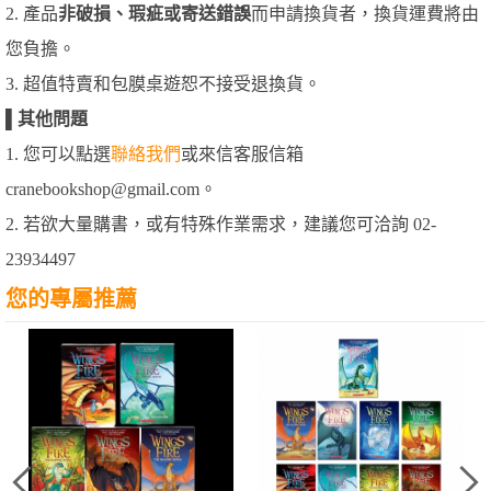
2. 產品
非破損、瑕疵或寄送錯誤
而申請換貨者，換貨運費將由
您負擔。
3. 超值特賣和包膜桌遊恕不接受退換貨。
▌
其他問題
1. 您可以點選
聯絡我們
或來信客服信箱
cranebookshop@gmail.com。
2. 若欲大量購書，或有特殊作業需求，建議您可洽詢 02-
23934497
您的專屬推薦