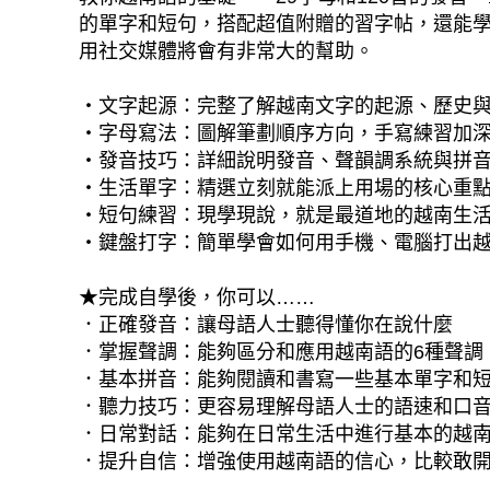
的單字和短句，搭配超值附贈的習字帖，還能
用社交媒體將會有非常大的幫助。
‧文字起源：完整了解越南文字的起源、歷史
‧字母寫法：圖解筆劃順序方向，手寫練習加
‧發音技巧：詳細說明發音、聲韻調系統與拼
‧生活單字：精選立刻就能派上用場的核心重
‧短句練習：現學現說，就是最道地的越南生
‧鍵盤打字：簡單學會如何用手機、電腦打出
★完成自學後，你可以……
．正確發音：讓母語人士聽得懂你在說什麼
．掌握聲調：能夠區分和應用越南語的6種聲調
．基本拼音：能夠閱讀和書寫一些基本單字和
．聽力技巧：更容易理解母語人士的語速和口
．日常對話：能夠在日常生活中進行基本的越
．提升自信：增強使用越南語的信心，比較敢