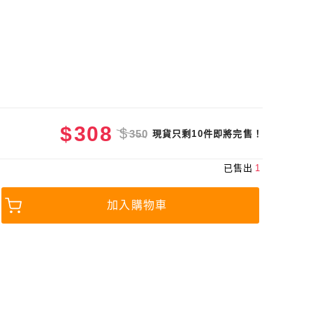
$
308
$
350
現貨只剩10件即將完售！
已售出
1
加入購物車