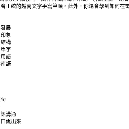
學會正統的越南文字手寫筆順。此外，你還會學到如何在
與發展
深印象
音結構
點單字
活用語
越南語
短句
音
南語溝通
開口說出來