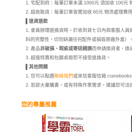
1. 宅配到府：每筆訂單未滿 1000元 須加收 1
2. 超商取貨：每筆訂單皆需加收 60元 物流處理費
▌
退貨退款
1. 會員辦理退換貨時，於收到貨七日內與客服人
料的完整性，切勿缺漏任何配件或損毀原廠外盒）
2. 產品
非破損、瑕疵或寄送錯誤
而申請換貨者，換
3. 超值特賣和包膜桌遊恕不接受退換貨。
▌
其他問題
1. 您可以點選
聯絡我們
或來信客服信箱 cranebooksh
2. 若欲大量購書，或有特殊作業需求，建議您可洽詢 02
您的專屬推薦