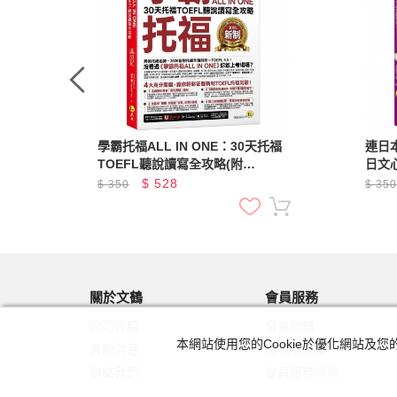
解題攻
學霸托福ALL IN ONE：30天托福
連日本
TOEFL聽說讀寫全攻略(附
日文心
「Youtor App」內含VRP虛擬點讀
App
$
528
$
350
$
35
筆)
關於文鶴
會員服務
公司介紹
常見問題
本網站使用您的Cookie於優化網站
最新消息
隱私權政策
聯絡我們
會員服務條款
友站連結