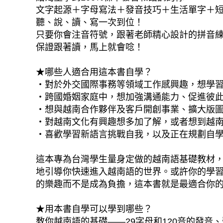
文字起源＋字母寫法＋發音技巧＋生活單字＋
聽、說、讀、寫一次到位！
只要你會注音符號，跟著老師精心設計的拼音
保證跟著讀，馬上就會唸！
★哪些人適合用這本書自學？
‧對於外交國際事務等領域工作感興趣，想學
‧跨國婚姻家庭中，想加強溝通能力、促進彼
‧想與越南合作夥伴及客戶開創事業、擴大版
‧對越南文化有興趣想多加了解，或者想到越
‧喜歡學習新語言挑戰自我，以及正在規劃自
這本專為台灣學生量身定做的越南語基礎教材
地引導你快速進入越南語的世界。或許你的學
的樂趣而不是成為負擔，這本書就是最適合你
★用本書自學可以學到哪些？
教你越南語的基礎——29字母和120音的發