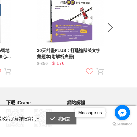
心智地
30天計畫PLUS：打造進階英文字
學
法心智
彙題本(附解析夾冊)
tor
$
176
$
350
$
3
下載 iCrane
網站認證
Message us
私權政策了解詳細資訊。
我同意
Android
IOS