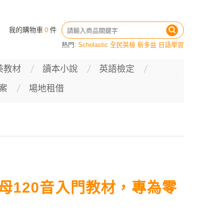
我的購物車
0
件
熱門:
Scholastic
全民英檢
新多益
日語學習
美教材
讀本小說
英語檢定
案
場地租借
母120音入門教材，專為零