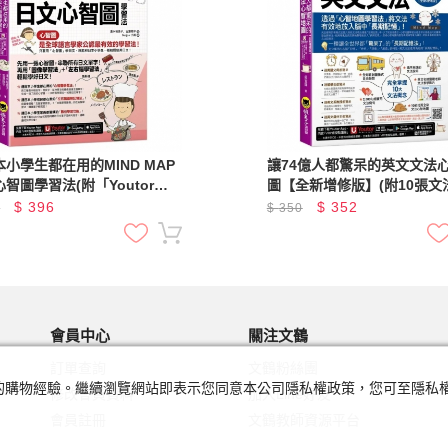
小學生都在用的MIND MAP
讓74億人都驚呆的英文文法
智圖學習法(附「Youtor
圖【全新增修版】(附10張文
」內含VRP虛擬點讀筆)
地圖拉頁+文法教學影片+「You
$
396
$
352
0
$
350
App」內含VRP虛擬點讀筆)
會員中心
關注文鶴
訂單查詢
文鶴粉絲團
及您的購物經驗。繼續瀏覽網站即表示您同意本公司隱私權政策，您可至隱
修改會員資料
加入Line好友
會員註冊
文鶴教師資源平台
忘記密碼
門市查詢