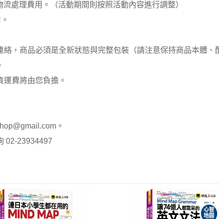
00元 物流處理費用。（活動期間則按照活動內容進行調整）
用。
員連絡，商品必須是全新狀態與完整包裝（請注意保持商品本體
。
貨運費將由您負擔。
op@gmail.com。
-23934497