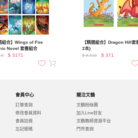
組合】Wings of Fire
【精選組合】Dragon Hill套
hic Novel 套書組合
2本}
$
3171
$
371
10
$
8,510
會員中心
關注文鶴
訂單查詢
文鶴粉絲團
修改會員資料
加入Line好友
會員註冊
文鶴教師資源平台
忘記密碼
門市查詢