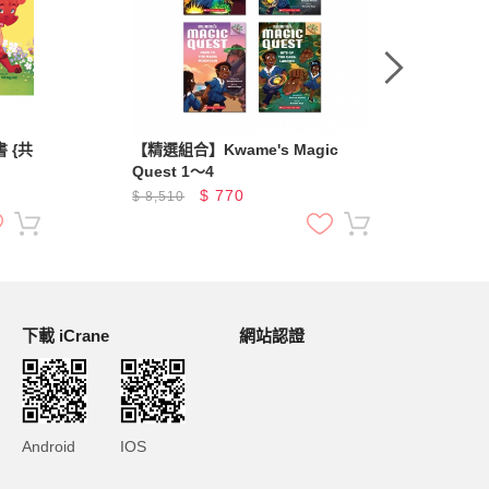
書 {共
【精選組合】Kwame's Magic
【精
Quest 1～4
Wic
$
770
$
8,510
$
8
下載 iCrane
網站認證
Android
IOS