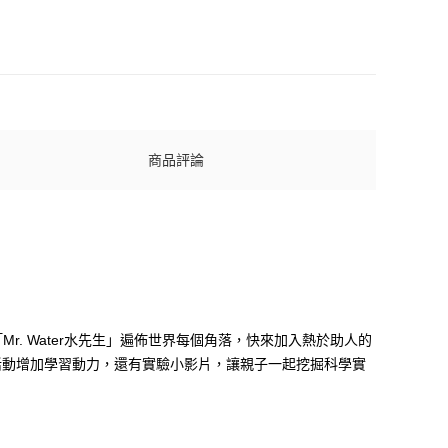
商品評論
角「Mr. Water水先生」遍佈世界每個角落，快來加入熱於助人的
活動增加學習動力，還有實驗小影片，讓親子一起挖掘科學實