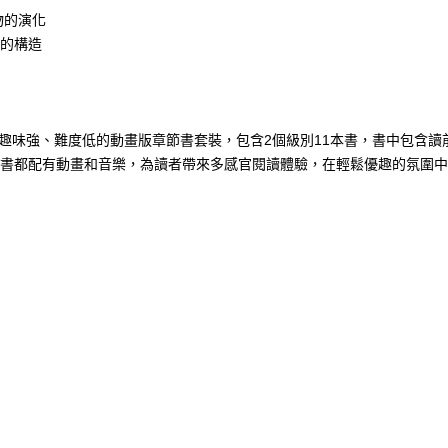
球生物的演化
人體的構造
c的橋樑書系列，這是一套趣味強、難度低的動畫版章節書套裝，包含2個級別11本書
，每本書都配有動畫和音樂，為讀者帶來多感官閱讀體驗，在輕鬆優趣的氛圍