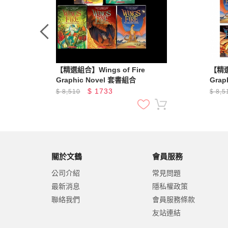
 套書
【精選組合】Wings of Fire
【精選
Graphic Novel 套書組合
Grap
$
1733
$
8,510
$
8,5
關於文鶴
會員服務
公司介紹
常見問題
最新消息
隱私權政策
聯絡我們
會員服務條款
友站連結