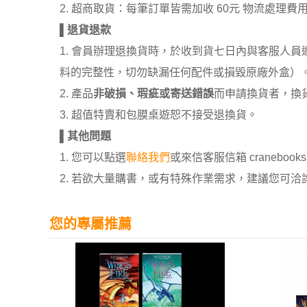
2. 超商取貨：每筆訂單皆需加收 60元 物流處理費
▌
退貨退款
1. 會員辦理退換貨時，於收到貨七日內與客服人
料的完整性，切勿缺漏任何配件或損毀原廠外盒）
2. 產品
非破損、瑕疵或寄送錯誤
而申請換貨者，換
3. 超值特賣和包膜桌遊恕不接受退換貨。
▌
其他問題
1. 您可以點選
聯絡我們
或來信客服信箱 cranebooksh
2. 若欲大量購書，或有特殊作業需求，建議您可洽詢 02
您的專屬推薦