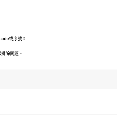
ode或序號 ❗
協助您排除問題。