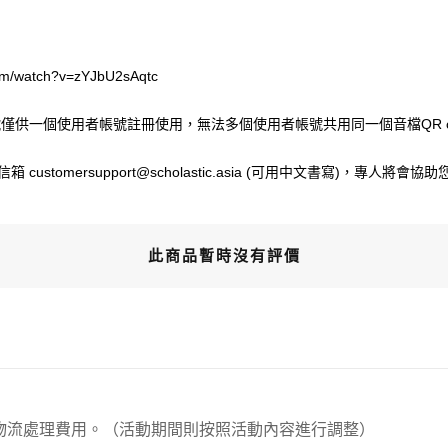
m/watch?v=zYJbU2sAqtc
de或序號僅供一個使用者帳號註冊使用，無法多個使用者帳號共用同一個音檔QR c
stomersupport@scholastic.asia (可用中文書寫)，專人將會
此商品暫時沒有評價
00元 物流處理費用。（活動期間則按照活動內容進行調整）