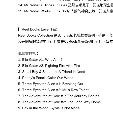
14. Mr. Water’s Dinosaur Tales 恐龍去哪兒了：認識地
15. Mr. Water Works in the Body 人體的神奇之旅：認識
▎Reel Books Level 1&2
Reel Books Collection 是Scholasti
浸在閱讀的樂趣中！這套書是CeReels動畫系列的延伸
此套書包括：
1. Ella Gator #1: Who Am I?
2. Ella Gator #2: Fighting Fire with Fire
3. Small Boy & Schubert: A Friend in Need
4. Penny's Pencil: Color Our World
5. Three Eyes the Alien #1: Breaking Out
6. Three Eyes the Alien #2: Mu's Raw Talent
7. The Adventures of Odie #1: The Journey Begins
8. The Adventures of Odie #2: The Long Way Home
9. Fox in the Wood: Sylvie is Not Alone