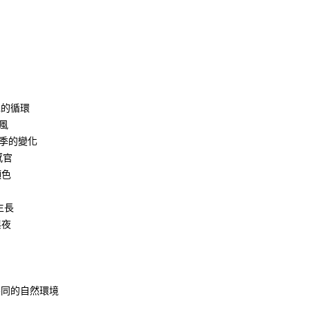
識水的循環
和風
認識四季的變化
種感官
顏色
的生長
與夜
：認識不同的自然環境