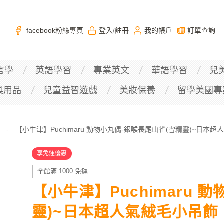
facebook粉絲專頁
登入
註冊
我的帳戶
訂單查詢
/
言學
英語學習
專業英文
華語學習
兒
具用品
兒童益智遊戲
美妝保養
留學美國專
【小牛津】Puchimaru 動物小丸偶-銀喉長尾山雀(雪精靈)~日本
-
享免運優惠
全館滿 1000 免運
【小牛津】Puchimaru 
靈)~日本超人氣絨毛小吊飾