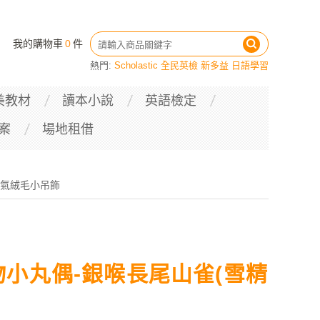
我的購物車
0
件
熱門:
Scholastic
全民英檢
新多益
日語學習
美教材
讀本小說
英語檢定
案
場地租借
超人氣絨毛小吊飾
動物小丸偶-銀喉長尾山雀(雪精