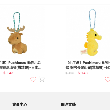
津】Puchimaru 動物小丸
【小牛津】Puchimaru 動
銀喉長尾山雀(雪精靈)~日本超
偶-銀喉長尾山雀(雪精靈)~日
絨毛小吊飾
人氣絨毛小吊飾
$
143
$
143
0
$
190
會員中心
關注文鶴