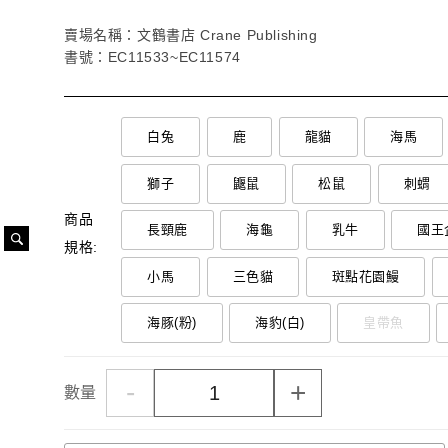
賣場名稱：文鶴書店 Crane Publishing
書號：EC11533~EC11574
白兔
鹿
龍貓
海馬
獅子
鼴鼠
松鼠
刺蝟
商品
長頸鹿
海龜
乳牛
國王
規格:
小馬
三色貓
斑點花園鰻
海豚(粉)
海豹(白)
皇帶魚
-
+
數量