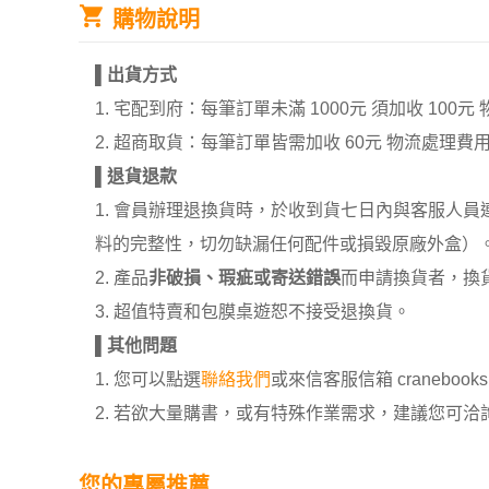
購物說明
▌
出貨方式
1. 宅配到府：每筆訂單未滿 1000元 須加收 1
2. 超商取貨：每筆訂單皆需加收 60元 物流處理費
▌
退貨退款
1. 會員辦理退換貨時，於收到貨七日內與客服人
料的完整性，切勿缺漏任何配件或損毀原廠外盒）
2. 產品
非破損、瑕疵或寄送錯誤
而申請換貨者，換
3. 超值特賣和包膜桌遊恕不接受退換貨。
▌
其他問題
1. 您可以點選
聯絡我們
或來信客服信箱 cranebooksh
2. 若欲大量購書，或有特殊作業需求，建議您可洽詢 02
您的專屬推薦