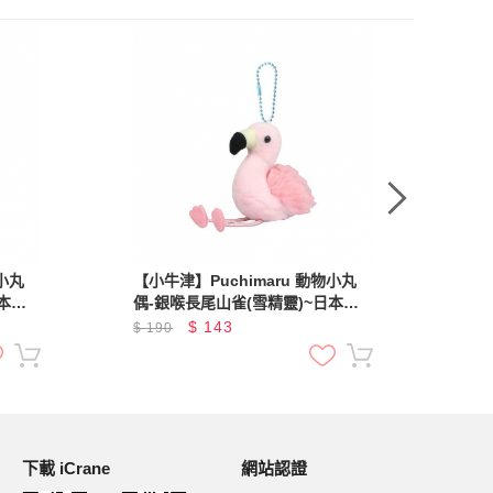
物小丸
【小牛津】Puchimaru 動物小丸
【小
本超
偶-銀喉長尾山雀(雪精靈)~日本超
偶-
人氣絨毛小吊飾
人
$
143
$
190
$
1
下載 iCrane
網站認證