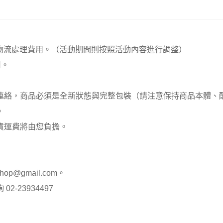
00元 物流處理費用。（活動期間則按照活動內容進行調整）
用。
員連絡，商品必須是全新狀態與完整包裝（請注意保持商品本體
。
貨運費將由您負擔。
op@gmail.com。
-23934497