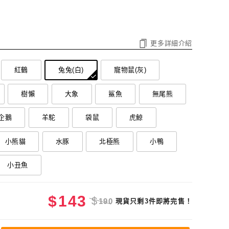
更多詳細介紹
紅鶴
兔兔(白)
寵物鼠(灰)
樹懶
大象
鯊魚
無尾熊
企鵝
羊駝
袋鼠
虎鯨
小熊貓
水豚
北極熊
小鴨
小丑魚
$
143
$
190
現貨只剩3件即將完售！