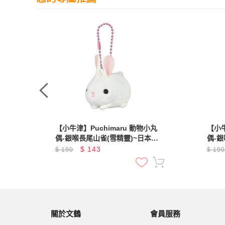
丸
【小牛津】Puchimaru 動物小丸
【小牛
本超
偶-銀喉長尾山雀(雪精靈)~日本超
偶-
人氣絨毛小吊飾
人氣
$
143
$
190
$
19
關於文鶴
會員服務