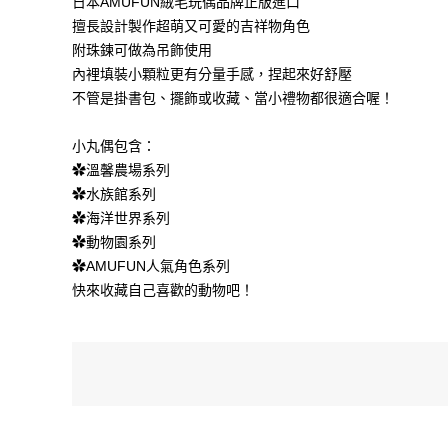
日本AMUFUN絨毛玩偶品牌正版進口
擅長設計製作超萌又可愛的吉祥物角色
附珠鍊可做為吊飾使用
內裡填裝小顆粒更有分量手感，捏起來好舒壓
不管是掛書包、擺飾或收藏、當小禮物都很適合喔！
小丸偶包含：
✿溫馨農場系列
✿水族館系列
✿海洋世界系列
✿動物園系列
✿AMUFUN人氣角色系列
快來收藏自己喜歡的動物吧！