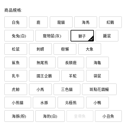
商品規格:
白兔
鹿
龍貓
海馬
紅鶴
兔兔(白)
寵物鼠(灰)
鼴鼠
獅子
松鼠
刺蝟
樹懶
大象
鯊魚
無尾熊
長頸鹿
海龜
乳牛
國王企鵝
羊駝
袋鼠
虎鯨
小馬
三色貓
斑點花園鰻
小熊貓
水豚
北極熊
小鴨
海豚(粉)
海豹(白)
皇帶魚
小丑魚