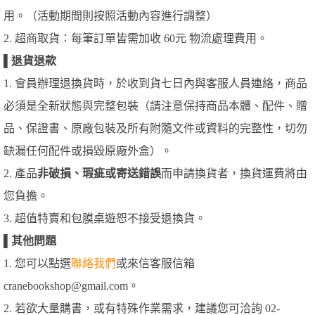
用。（活動期間則按照活動內容進行調整）
2. 超商取貨：每筆訂單皆需加收 60元 物流處理費用。
▌
退貨退款
1. 會員辦理退換貨時，於收到貨七日內與客服人員連絡，商品
必須是全新狀態與完整包裝（請注意保持商品本體、配件、贈
品、保證書、原廠包裝及所有附隨文件或資料的完整性，切勿
缺漏任何配件或損毀原廠外盒）。
2. 產品
非破損、瑕疵或寄送錯誤
而申請換貨者，換貨運費將由
您負擔。
3. 超值特賣和包膜桌遊恕不接受退換貨。
▌
其他問題
1. 您可以點選
聯絡我們
或來信客服信箱
cranebookshop@gmail.com。
2. 若欲大量購書，或有特殊作業需求，建議您可洽詢 02-