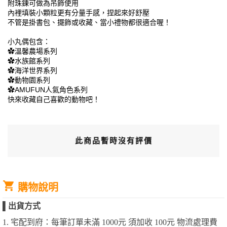
附珠鍊可做為吊飾使用
內裡填裝小顆粒更有分量手感，捏起來好舒壓
不管是掛書包、擺飾或收藏、當小禮物都很適合喔！
小丸偶包含：
✿溫馨農場系列
✿水族館系列
✿海洋世界系列
✿動物園系列
✿AMUFUN人氣角色系列
快來收藏自己喜歡的動物吧！
此商品暫時沒有評價
購物說明
▌
出貨方式
1. 宅配到府：每筆訂單未滿 1000元 須加收 100元 物流處理費