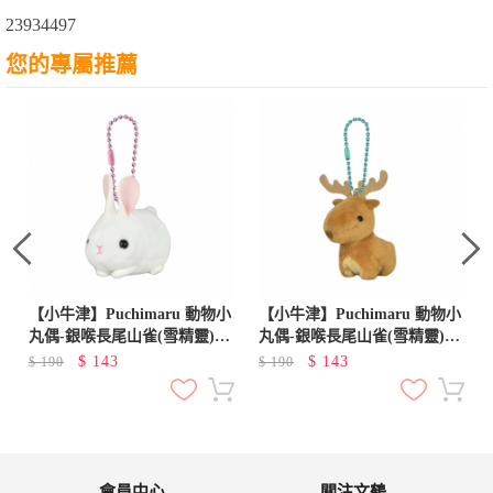
23934497
您的專屬推薦
小
【小牛津】Puchimaru 動物小
【小牛津】Puchimaru 動物小
丸偶-銀喉長尾山雀(雪精靈)~
丸偶-銀喉長尾山雀(雪精靈)~
日本超人氣絨毛小吊飾
日本超人氣絨毛小吊飾
$
143
$
143
$
190
$
190
會員中心
關注文鶴