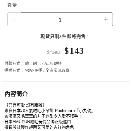
數量
-
+
現貨只剩3件即將完售！
$
143
$
190
付款方式：
線上刷卡 / ATM 轉帳
運送方式：
宅配-免運 / 全家常溫取貨
內容簡介
《只有可愛 沒有距離》
來自日本超人氣絨毛小吊飾-Puchimaru『小丸偶』
圓滾滾又毛茸茸的丸子造型令人愛不釋手！
日本AMUFUN絨毛玩偶品牌正版進口
擅長設計製作超萌又可愛的吉祥物角色