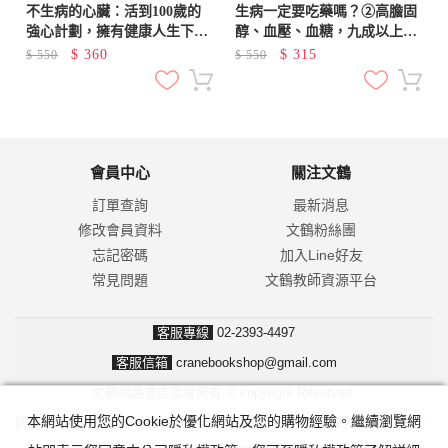
不生病的心臟：活到100歲的
生病一定要吃藥嗎？②高膽固
強心計劃，擁有健康人生下半
醇、血壓、血糖，九成以上不
場
必吃藥：高血壓不用減鹽、糖
$
360
$
315
$
550
$
550
尿病別怕吃水果、膽固醇真面
目竟是……
會員中心
關注文鶴
訂單查詢
最新消息
修改會員資料
文鶴粉絲團
忘記密碼
加入Line好友
常見問題
文鶴教師資源平台
客服專線
02-2393-4497
客服信箱
cranebookshop@gmail.com
文鶴網路書店版權所有 © copyright Reserved.
本網站使用您的Cookie於優化網站及您的購物經驗。繼續瀏覽網
防詐騙！我們不會要求並指示您至ATM操作。ATM只有匯款及轉帳功能，