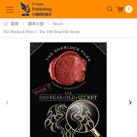
0
首頁
-
讀本小說
-
Novel
-
The Sherlock Files 1: The 100-Year-Old Secret