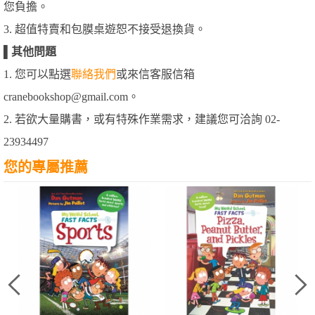
您負擔。
3. 超值特賣和包膜桌遊恕不接受退換貨。
▌
其他問題
1. 您可以點選
聯絡我們
或來信客服信箱
cranebookshop@gmail.com。
2. 若欲大量購書，或有特殊作業需求，建議您可洽詢 02-
23934497
您的專屬推薦