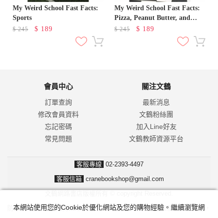
r
My Weird School Fast Facts:
My Weird School Fast Facts:
Sports
Pizza, Peanut Butter, and
Pickle
$
189
$
189
$
245
$
245
會員中心
關注文鶴
訂單查詢
最新消息
修改會員資料
文鶴粉絲團
忘記密碼
加入Line好友
常見問題
文鶴教師資源平台
客服專線
02-2393-4497
客服信箱
cranebookshop@gmail.com
文鶴網路書店版權所有 © copyright Reserved.
本網站使用您的Cookie於優化網站及您的購物經驗。繼續瀏覽網
防詐騙！我們不會要求並指示您至ATM操作。ATM只有匯款及轉帳功能，