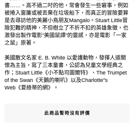
書……。高不過二吋的他，常會發生一些窘事，例如
被捲入窗簾或被丟棄在垃圾船下，而真正的冒險要算
是去尋訪他的美麗小鳥朋友Mangalo。Stuart Little冒
險犯難的精神，不但樹立了不折不扣的英雄象徵，也
激發出製作電影"美國鼠譚"的靈感，亦是電影「一家
之鼠」原著。
美國散文名家 E. B. White 以愛護動物，發揮人道關
懷為主旨，寫了三本童書，公認為兒童文學經典之
作；Stuart Little《小不點司圖爾特》、The Trumpet
of the Swan《天鵝的喇叭》以及Charlotte''s
Web《夏綠蒂的網》。
此商品暫時沒有評價