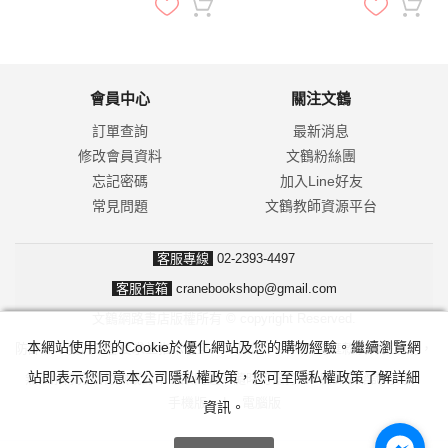
會員中心
關注文鶴
訂單查詢
最新消息
修改會員資料
文鶴粉絲團
忘記密碼
加入Line好友
常見問題
文鶴教師資源平台
客服專線
02-2393-4497
客服信箱
cranebookshop@gmail.com
文鶴網路書店版權所有 © copyright Reserved.
本網站使用您的Cookie於優化網站及您的購物經驗。繼續瀏覽網
防詐騙！我們不會要求並指示您至ATM操作。ATM只有匯款及轉帳功能，
站即表示您同意本公司隱私權政策，您可至隱私權政策了解詳細
無法解除分期付款或訂單錯誤問題。隨時可撥打165反詐騙諮詢專線。
手機版
|
電腦版
資訊。