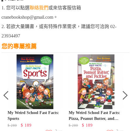
1. 您可以點選
聯絡我們
或來信客服信箱
cranebookshop@gmail.com。
2. 若欲大量購書，或有特殊作業需求，建議您可洽詢 02-
23934497
您的專屬推薦
r
My Weird School Fast Facts:
My Weird School Fast Facts:
Sports
Pizza, Peanut Butter, and
Pickle
$
189
$
189
$
280
$
280