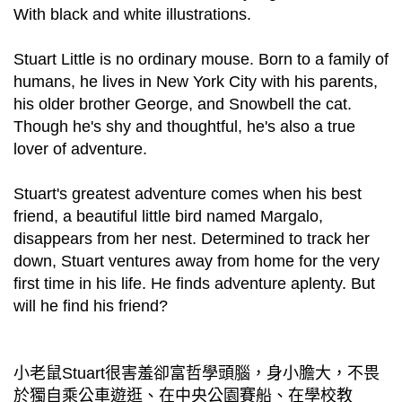
With black and white illustrations.
Stuart Little is no ordinary mouse. Born to a family of
humans, he lives in New York City with his parents,
his older brother George, and Snowbell the cat.
Though he's shy and thoughtful, he's also a true
lover of adventure.
Stuart's greatest adventure comes when his best
friend, a beautiful little bird named Margalo,
disappears from her nest. Determined to track her
down, Stuart ventures away from home for the very
first time in his life. He finds adventure aplenty. But
will he find his friend?
小老鼠Stuart很害羞卻富哲學頭腦，身小膽大，不畏
於獨自乘公車遊逛、在中央公園賽船、在學校教