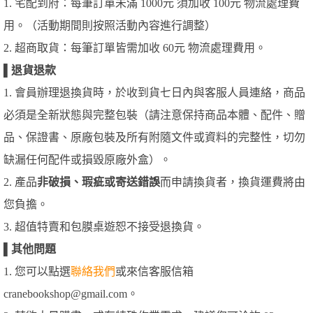
1. 宅配到府：每筆訂單未滿 1000元 須加收 100元 物流處理費
用。（活動期間則按照活動內容進行調整）
2. 超商取貨：每筆訂單皆需加收 60元 物流處理費用。
▌
退貨退款
1. 會員辦理退換貨時，於收到貨七日內與客服人員連絡，商品
必須是全新狀態與完整包裝（請注意保持商品本體、配件、贈
品、保證書、原廠包裝及所有附隨文件或資料的完整性，切勿
缺漏任何配件或損毀原廠外盒）。
2. 產品
非破損、瑕疵或寄送錯誤
而申請換貨者，換貨運費將由
您負擔。
3. 超值特賣和包膜桌遊恕不接受退換貨。
▌
其他問題
1. 您可以點選
聯絡我們
或來信客服信箱
cranebookshop@gmail.com。