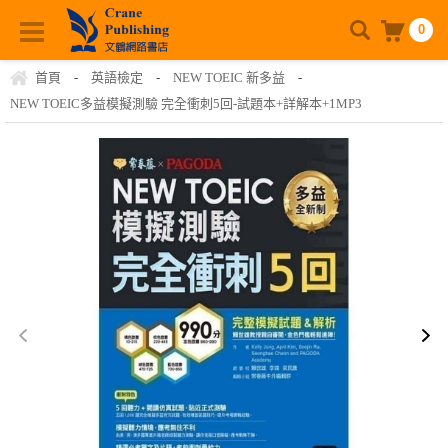
0
首頁
-
英語檢定
-
NEW TOEIC 新多益
-
NEW TOEIC多益模擬測驗 完全衝刺5回-試題本+詳解本+1MP3