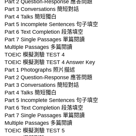
Part 2 Question-Response 應答問題
Part 3 Conversations 簡短對話
Part 4 Talks 簡短獨白
Part 5 Incomplete Sentences 句子填空
Part 6 Text Completion 段落填空
Part 7 Single Passages 單篇閱讀
Multiple Passages 多篇閱讀
TOEIC 模擬測驗 TEST 4
TOEIC 模擬測驗 TEST 4 Answer Key
Part 1 Photographs 照片描述
Part 2 Question-Response 應答問題
Part 3 Conversations 簡短對話
Part 4 Talks 簡短獨白
Part 5 Incomplete Sentences 句子填空
Part 6 Text Completion 段落填空
Part 7 Single Passages 單篇閱讀
Multiple Passages 多篇閱讀
TOEIC 模擬測驗 TEST 5