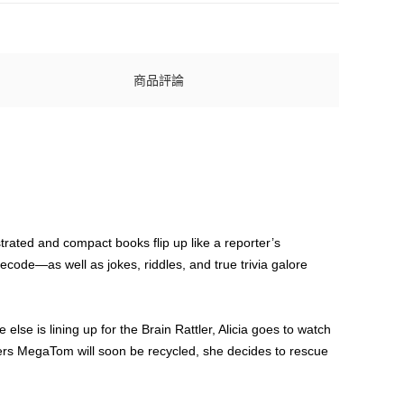
商品評論
strated and compact books flip up like a reporter’s
code—as well as jokes, riddles, and true trivia galore
else is lining up for the Brain Rattler, Alicia goes to watch
ers MegaTom will soon be recycled, she decides to rescue