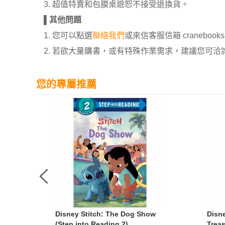
3. 超值特賣和包膜桌遊恕不接受退換貨。
▌
其他問題
1. 您可以點選
聯絡我們
或來信客服信箱 cranebooksh
2. 若欲大量購書，或有特殊作業需求，建議您可洽詢 02
您的專屬推薦
lden
Disney Stitch: The Dog Show
Disn
(Step into Reading 2)
Treas