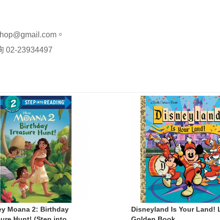
op@gmail.com。
-23934497
ey Moana 2: Birthday
Disneyland Is Your Land! L
ure Hunt! (Step into
Golden Book