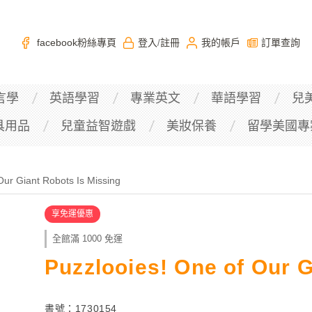
facebook粉絲專頁
登入
註冊
我的帳戶
訂單查詢
/
言學
英語學習
專業英文
華語學習
兒
具用品
兒童益智遊戲
美妝保養
留學美國專
Our Giant Robots Is Missing
享免運優惠
全館滿 1000 免運
Puzzlooies! One of Our G
書號：1730154