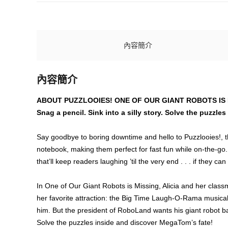
內容簡介
內容簡介
ABOUT PUZZLOOIES! ONE OF OUR GIANT ROBOTS IS 
Snag a pencil. Sink into a silly story. Solve the puzzle
Say goodbye to boring downtime and hello to Puzzlooies!, the
notebook, making them perfect for fast fun while on-the-go.
that’ll keep readers laughing ’til the very end . . . if they can 
In One of Our Giant Robots is Missing, Alicia and her classma
her favorite attraction: the Big Time Laugh-O-Rama musica
him. But the president of RoboLand wants his giant robot b
Solve the puzzles inside and discover MegaTom’s fate!