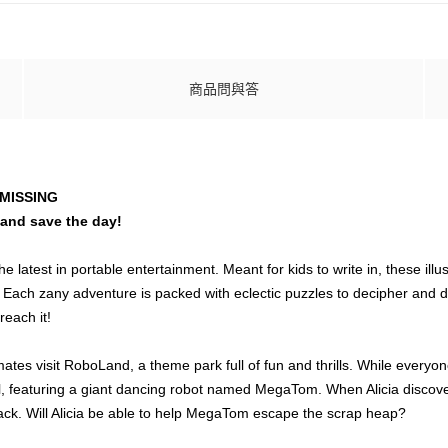
商品問與答
MISSING
s and save the day!
 latest in portable entertainment. Meant for kids to write in, these illu
 Each zany adventure is packed with eclectic puzzles to decipher and de
reach it!
tes visit RoboLand, a theme park full of fun and thrills. While everyone 
l, featuring a giant dancing robot named MegaTom. When Alicia discov
ack. Will Alicia be able to help MegaTom escape the scrap heap?