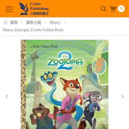
0
首頁
-
讀本小說
-
Disney
-
Disney Zootopia 2 Little Golden Book