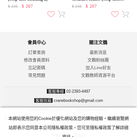
Reading 2)
$
207
$
207
$
230
$
230
會員中心
關注文鶴
訂單查詢
最新消息
修改會員資料
文鶴粉絲團
忘記密碼
加入Line好友
常見問題
文鶴教師資源平台
客服專線
02-2393-4497
客服信箱
cranebookshop@gmail.com
文鶴網路書店版權所有 © copyright Reserved.
本網站使用您的Cookie於優化網站及您的購物經驗。繼續瀏覽網
防詐騙！我們不會要求並指示您至ATM操作。ATM只有匯款及轉帳功能，
站即表示您同意本公司隱私權政策，您可至隱私權政策了解詳細
無法解除分期付款或訂單錯誤問題。隨時可撥打165反詐騙諮詢專線。
手機版
|
電腦版
資訊。