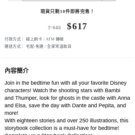
現貨只剩10件即將完售！
$
617
$
685
付款方式：
線上刷卡 / ATM 轉帳
運送方式：
宅配-免運 / 全家常溫取貨
內容簡介
Join in the bedtime fun with all your favorite Disney
characters! Watch the shooting stars with Bambi
and Thumper, look for ghosts in the castle with Anna
and Elsa, save the day with Dante and Pepita, and
more!
With eighteen stories and over 250 illustrations, this
storybook collection is a must-have for bedtime!