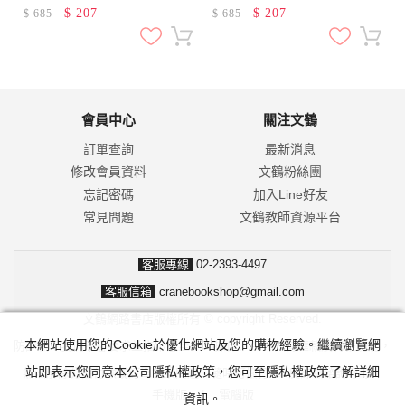
Reading 2)
$
207
$
207
$
685
$
685
會員中心
關注文鶴
訂單查詢
最新消息
修改會員資料
文鶴粉絲團
忘記密碼
加入Line好友
常見問題
文鶴教師資源平台
客服專線
02-2393-4497
客服信箱
cranebookshop@gmail.com
文鶴網路書店版權所有 © copyright Reserved.
本網站使用您的Cookie於優化網站及您的購物經驗。繼續瀏覽網
防詐騙！我們不會要求並指示您至ATM操作。ATM只有匯款及轉帳功能，
站即表示您同意本公司隱私權政策，您可至隱私權政策了解詳細
無法解除分期付款或訂單錯誤問題。隨時可撥打165反詐騙諮詢專線。
手機版
|
電腦版
資訊。