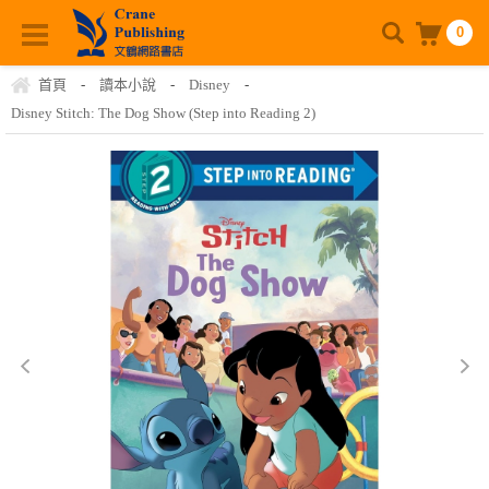
0
首頁
-
讀本小說
-
Disney
-
Disney Stitch: The Dog Show (Step into Reading 2)