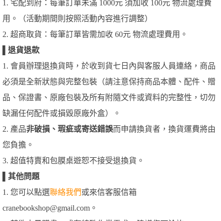
1. 宅配到府：每筆訂單未滿 1000元 須加收 100元 物流處理費
用。（活動期間則按照活動內容進行調整）
2. 超商取貨：每筆訂單皆需加收 60元 物流處理費用。
▌
退貨退款
1. 會員辦理退換貨時，於收到貨七日內與客服人員連絡，商品
必須是全新狀態與完整包裝（請注意保持商品本體、配件、贈
品、保證書、原廠包裝及所有附隨文件或資料的完整性，切勿
缺漏任何配件或損毀原廠外盒）。
2. 產品
非破損、瑕疵或寄送錯誤
而申請換貨者，換貨運費將由
您負擔。
3. 超值特賣和包膜桌遊恕不接受退換貨。
▌
其他問題
1. 您可以點選
聯絡我們
或來信客服信箱
cranebookshop@gmail.com。