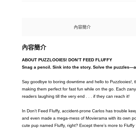
內容簡介
內容簡介
ABOUT PUZZLOOIES! DON’T FEED FLUFFY
Snag a pencil. Sink into the story. Solve the puzzles—
Say goodbye to boring downtime and hello to Puzzlooies!, the
making them perfect for fast fun while on the go. Each zany 
readers laughing till the very end . . . if they can reach it!
In Don’t Feed Fluffy, accident-prone Carlos has trouble kee
and even made a mega-mess of Movierama with its own popco
cute pup named Fluffy, right? Except there’s more to Fluffy t