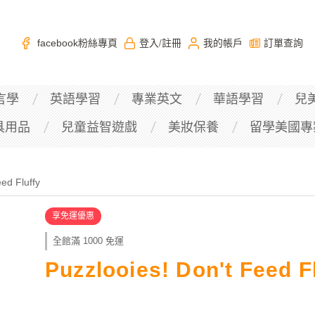
facebook粉絲專頁
登入
註冊
我的帳戶
訂單查詢
/
言學
英語學習
專業英文
華語學習
兒
具用品
兒童益智遊戲
美妝保養
留學美國專
ed Fluffy
享免運優惠
全館滿 1000 免運
Puzzlooies! Don't Feed F