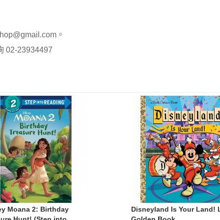
op@gmail.com。
-23934497
ey Moana 2: Birthday
Disneyland Is Your Land! L
ure Hunt! (Step into
Golden Book