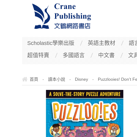
Scholastic學樂出版
英語主教材
語
超值特賣
多國語言
中文書
文
首頁
讀本小說
Disney
Puzzlooies! Don't Fe
-
-
-