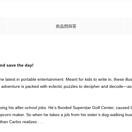
商品問與答
and save the day!
 latest in portable entertainment. Meant for kids to write in, these illu
adventure is packed with eclectic puzzles to decipher and decode—as wel
ping his after-school jobs. He’s flooded Superstar Golf Center, caused 
rn maker. So when he takes a job from his sister’s dog-walking busin
han Carlos realizes . . .