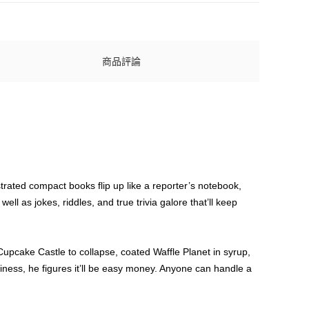
商品評論
strated compact books flip up like a reporter’s notebook,
l as jokes, riddles, and true trivia galore that’ll keep
Cupcake Castle to collapse, coated Waffle Planet in syrup,
ess, he figures it’ll be easy money. Anyone can handle a