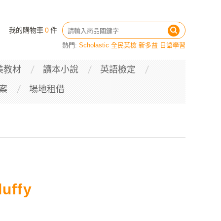
我的購物車
0
件
熱門:
Scholastic
全民英檢
新多益
日語學習
美教材
讀本小說
英語檢定
案
場地租借
luffy