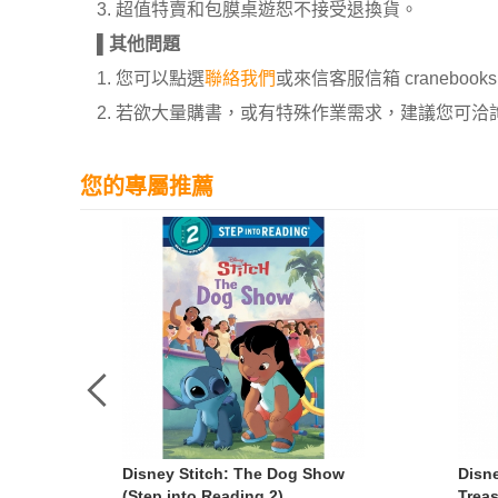
3. 超值特賣和包膜桌遊恕不接受退換貨。
▌
其他問題
1. 您可以點選
聯絡我們
或來信客服信箱 cranebooksh
2. 若欲大量購書，或有特殊作業需求，建議您可洽詢 02
您的專屬推薦
lden
Disney Stitch: The Dog Show
Disn
(Step into Reading 2)
Treas