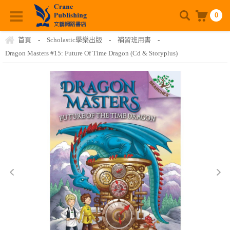
0
首頁
-
Scholastic學樂出版
-
補習班用書
-
Dragon Masters #15: Future Of Time Dragon (Cd & Storyplus)