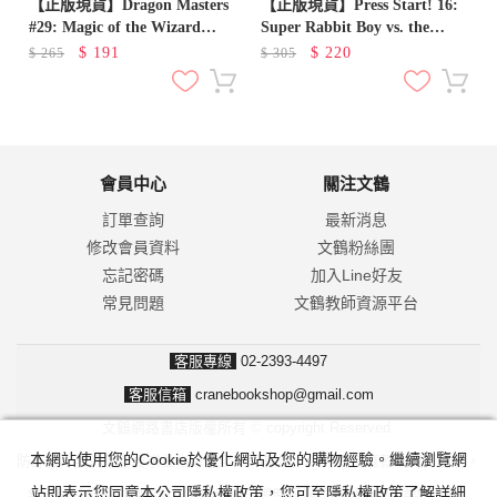
f
【正版現貨】Dragon Masters
【正版現貨】Press Start! 16:
#29: Magic of the Wizard
Super Rabbit Boy vs. the
Dragon
Gigabot!
$
191
$
220
$
265
$
305
會員中心
關注文鶴
訂單查詢
最新消息
修改會員資料
文鶴粉絲團
忘記密碼
加入Line好友
常見問題
文鶴教師資源平台
客服專線
02-2393-4497
客服信箱
cranebookshop@gmail.com
文鶴網路書店版權所有 © copyright Reserved.
本網站使用您的Cookie於優化網站及您的購物經驗。繼續瀏覽網
防詐騙！我們不會要求並指示您至ATM操作。ATM只有匯款及轉帳功能，
站即表示您同意本公司隱私權政策，您可至隱私權政策了解詳細
無法解除分期付款或訂單錯誤問題。隨時可撥打165反詐騙諮詢專線。