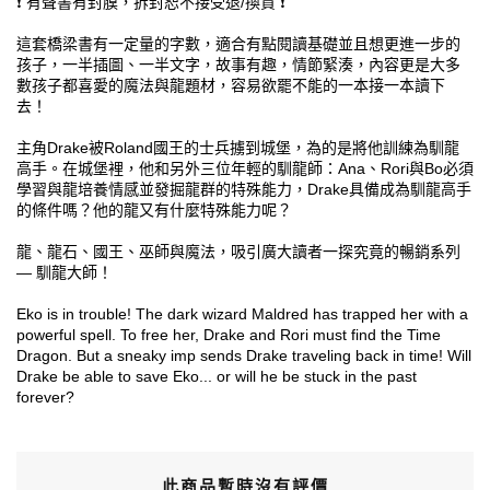
❗ 有聲書有封膜，拆封恕不接受退/換貨 ❗
這套橋梁書有一定量的字數，適合有點閱讀基礎並且想更進一步的
孩子，一半插圖、一半文字，故事有趣，情節緊湊，內容更是大多
數孩子都喜愛的魔法與龍題材，容易欲罷不能的一本接一本讀下
去！
主角Drake被Roland國王的士兵擄到城堡，為的是將他訓練為馴龍
高手。在城堡裡，他和另外三位年輕的馴龍師：Ana、Rori與Bo必須
學習與龍培養情感並發掘龍群的特殊能力，Drake具備成為馴龍高手
的條件嗎？他的龍又有什麼特殊能力呢？
龍、龍石、國王、巫師與魔法，吸引廣大讀者一探究竟的暢銷系列
— 馴龍大師！
Eko is in trouble! The dark wizard Maldred has trapped her with a
powerful spell. To free her, Drake and Rori must find the Time
Dragon. But a sneaky imp sends Drake traveling back in time! Will
Drake be able to save Eko... or will he be stuck in the past
forever?
此商品暫時沒有評價