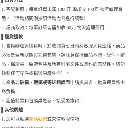
▌
出貨方式
1. 宅配到府：每筆訂單未滿 1000元 須加收 100元 物流處理費
用。（活動期間則按照活動內容進行調整）
2. 超商取貨：每筆訂單皆需加收 60元 物流處理費用。
▌
退貨退款
1. 會員辦理退換貨時，於收到貨七日內與客服人員連絡，商品
必須是全新狀態與完整包裝（請注意保持商品本體、配件、贈
品、保證書、原廠包裝及所有附隨文件或資料的完整性，切勿
缺漏任何配件或損毀原廠外盒）。
2. 產品
非破損、瑕疵或寄送錯誤
而申請換貨者，換貨運費將由
您負擔。
3. 超值特賣和包膜桌遊恕不接受退換貨。
▌
其他問題
1. 您可以點選
聯絡我們
或來信客服信箱