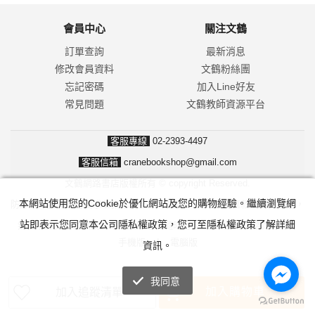
會員中心
關注文鶴
訂單查詢
最新消息
修改會員資料
文鶴粉絲團
忘記密碼
加入Line好友
常見問題
文鶴教師資源平台
客服專線
02-2393-4497
客服信箱
cranebookshop@gmail.com
文鶴網路書店版權所有 © copyright Reserved.
本網站使用您的Cookie於優化網站及您的購物經驗。繼續瀏覽網
防詐騙！我們不會要求並指示您至ATM操作。ATM只有匯款及轉帳功能，
站即表示您同意本公司隱私權政策，您可至隱私權政策了解詳細
無法解除分期付款或訂單錯誤問題。隨時可撥打165反詐騙諮詢專線。
手機版
|
電腦版
資訊。
我同意
加入購物車
加入追蹤清單