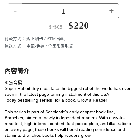
-
+
$
220
$
305
付款方式：
線上刷卡 / ATM 轉帳
運送方式：
宅配-免運 / 全家常溫取貨
內容簡介
※無音檔
Super Rabbit Boy must face the biggest robot the world has ever
seen in the latest page-turning installment of this USA
Today bestselling series!Pick a book. Grow a Reader!
This series is part of Scholastic's early chapter book line,
Branches, aimed at newly independent readers. With easy-to-
read text, high-interest content, fast-paced plots, and illustrations
on every page, these books will boost reading confidence and
stamina. Branches books help readers grow!