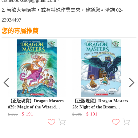
cranebookshop@gmail.com。
2. 若欲大量購書，或有特殊作業需求，建議您可洽詢 02-
23934497
您的專屬推薦
f
【正版現貨】Dragon Masters
【正版現貨】Dragon Masters
#29: Magic of the Wizard
28: Night of the Dream
Dragon
Dragon 馴龍大師
$
191
$
191
$
305
$
305