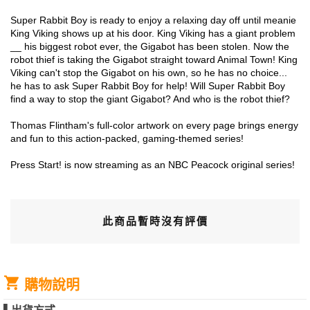
Super Rabbit Boy is ready to enjoy a relaxing day off until meanie
King Viking shows up at his door. King Viking has a giant problem
__ his biggest robot ever, the Gigabot has been stolen. Now the
robot thief is taking the Gigabot straight toward Animal Town! King
Viking can't stop the Gigabot on his own, so he has no choice...
he has to ask Super Rabbit Boy for help! Will Super Rabbit Boy
find a way to stop the giant Gigabot? And who is the robot thief?
Thomas Flintham's full-color artwork on every page brings energy
and fun to this action-packed, gaming-themed series!
Press Start! is now streaming as an NBC Peacock original series!
此商品暫時沒有評價
購物說明