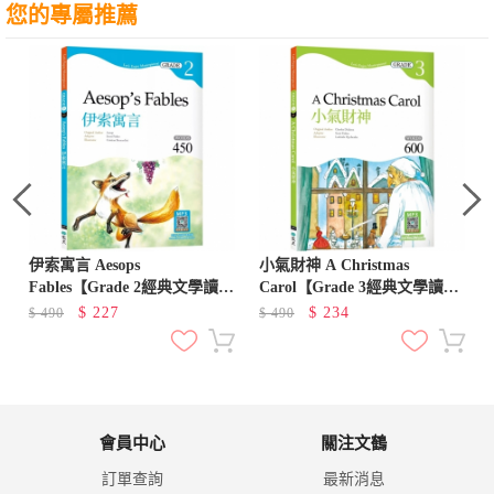
您的專屬推薦
前
伊索寓言 Aesops
小氣財神 A Christmas
Fables【Grade 2經典文學讀
Carol【Grade 3經典文學讀
本】二版（25K+寂天雲隨身聽
本】二版（25K+寂天雲隨身聽
$
227
$
234
$
490
$
490
APP）
APP）
會員中心
關注文鶴
訂單查詢
最新消息