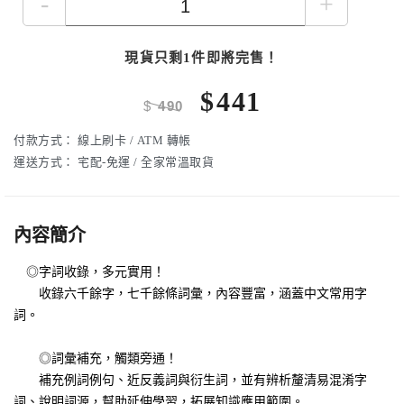
-
+
現貨只剩1件即將完售！
$
441
$
490
付款方式：
線上刷卡 / ATM 轉帳
運送方式：
宅配-免運 / 全家常溫取貨
內容簡介
◎字詞收錄，多元實用！
收錄六千餘字，七千餘條詞彙，內容豐富，涵蓋中文常用字
詞。
◎詞彙補充，觸類旁通！
補充例詞例句、近反義詞與衍生詞，並有辨析釐清易混淆字
詞、說明詞源，幫助延伸學習，拓展知識應用範圍。