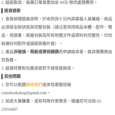
2. 超商取貨：每筆訂單皆需加收 60元 物流處理費用。
▌
退貨退款
1. 會員辦理退換貨時，於收到貨七日內與客服人員連絡，商品
必須是全新狀態與完整包裝（請注意保持商品本體、配件、贈
品、保證書、原廠包裝及所有附隨文件或資料的完整性，切勿
缺漏任何配件或損毀原廠外盒）。
2. 產品
非破損、瑕疵或寄送錯誤
而申請換貨者，換貨運費將由
您負擔。
3. 超值特賣和包膜桌遊恕不接受退換貨。
▌
其他問題
1. 您可以點選
聯絡我們
或來信客服信箱
cranebookshop@gmail.com。
2. 若欲大量購書，或有特殊作業需求，建議您可洽詢 02-
23934497