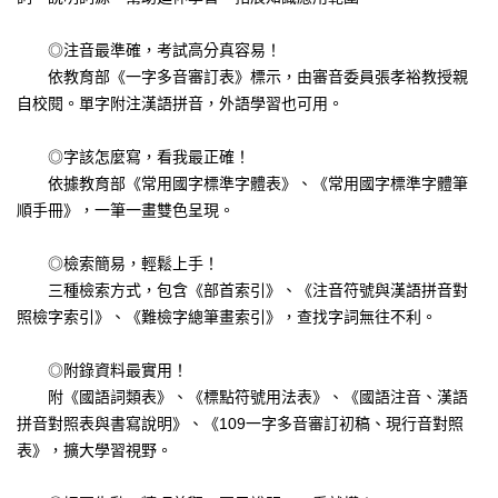
◎注音最準確，考試高分真容易！
依教育部《一字多音審訂表》標示，由審音委員張孝裕教授親
自校閱。單字附注漢語拼音，外語學習也可用。
◎字該怎麼寫，看我最正確！
依據教育部《常用國字標準字體表》、《常用國字標準字體筆
順手冊》，一筆一畫雙色呈現。
◎檢索簡易，輕鬆上手！
三種檢索方式，包含《部首索引》、《注音符號與漢語拼音對
照檢字索引》、《難檢字總筆畫索引》，查找字詞無往不利。
◎附錄資料最實用！
附《國語詞類表》、《標點符號用法表》、《國語注音、漢語
拼音對照表與書寫說明》、《109一字多音審訂初稿、現行音對照
表》，擴大學習視野。