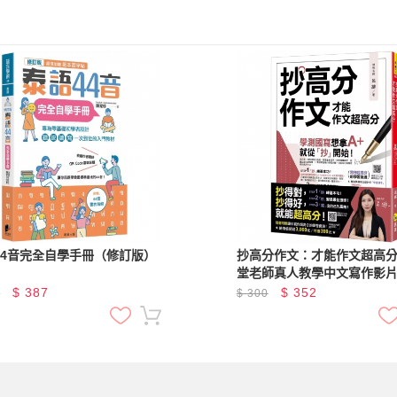
44音完全自學手冊（修訂版）
抄高分作文：才能作文超高分(
堂老師真人教學中文寫作影片
與名言佳句電子書+常見錯別
$
387
$
352
0
$
300
書+學測國寫練習題「Youtor
App」內含VRP虛擬點讀筆)