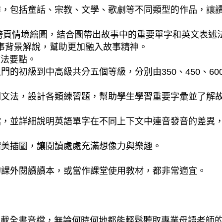
作，包括童話、宗教、文學、歌劇等不同類型的作品，讓
繪製精美的跨頁情境繪圖，結合圖帶出故事中的重要單字和英文表
級讀本補充故事背景解說，幫助更加融入故事精神。
要文法要點。
初級到中高級共分五個等級，分別由350、450、600
關文法，設計各類練習題，幫助學生學習重要字彙並了解
，並詳細說明英語單字在不同上下文中連音發音的差異，
精美插圖，讓閱讀處處充滿想像力與樂趣。
的課外閱讀讀本，或當作課堂使用教材，都非常適宜。
即能下載全書音檔，無論何時何地都能輕鬆聽取專業母語老