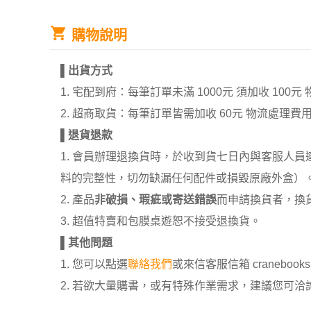
購物說明
▌
出貨方式
1. 宅配到府：每筆訂單未滿 1000元 須加收 1
2. 超商取貨：每筆訂單皆需加收 60元 物流處理費
▌
退貨退款
1. 會員辦理退換貨時，於收到貨七日內與客服人
料的完整性，切勿缺漏任何配件或損毀原廠外盒）
2. 產品
非破損、瑕疵或寄送錯誤
而申請換貨者，換
3. 超值特賣和包膜桌遊恕不接受退換貨。
▌
其他問題
1. 您可以點選
聯絡我們
或來信客服信箱 cranebooksh
2. 若欲大量購書，或有特殊作業需求，建議您可洽詢 02