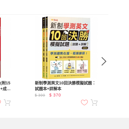
附15
新制學測英文10回決勝模擬試題：
商務
+成語
試題本+詳解本
修
字電子
載
$
370
$
300
$
3