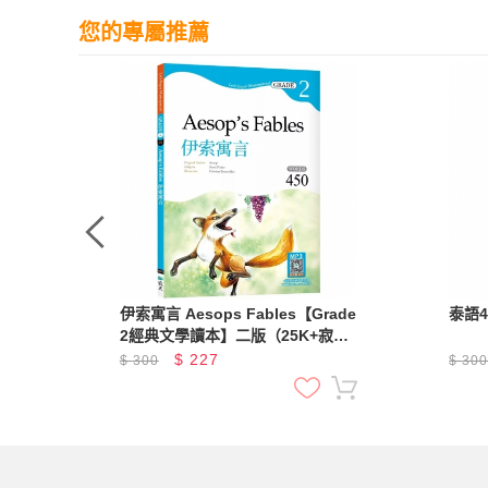
您的專屬推薦
衝刺
伊索寓言 Aesops Fables【Grade
泰語
2經典文學讀本】二版（25K+寂天
雲隨身聽APP）
$
227
$
300
$
30