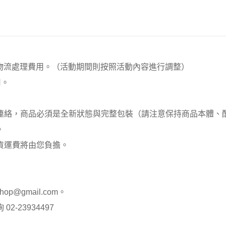
00元 物流處理費用。（活動期間則按照活動內容進行調整）
用。
員連絡，商品必須是全新狀態與完整包裝（請注意保持商品本體
。
貨運費將由您負擔。
op@gmail.com。
-23934497