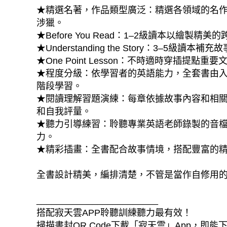
★精選名著，作品類型廣泛：精選各領域的名
涉獵。
★Before You Read：1–2級讀本以
★Understanding the Story：3–5
★One Point Lesson：不時適時穿插提點重
★程度分級：依學習者的英語能力，全套書由入門的
階段學習。
★閱讀理解習題演練：每章依據故事內容和相
和自我評量。
★聽力引導練習：聆聽專業英語老師錄製的音檔
力。
★精彩插畫：全書配合故事情境，搭配豐富的
全書設計精美，編排清楚，不管是當作自修用
________________________
搭配寂天雲APP聆聽訓練聽力最有效！
掃描書封QR Code下載「寂天雲」App，