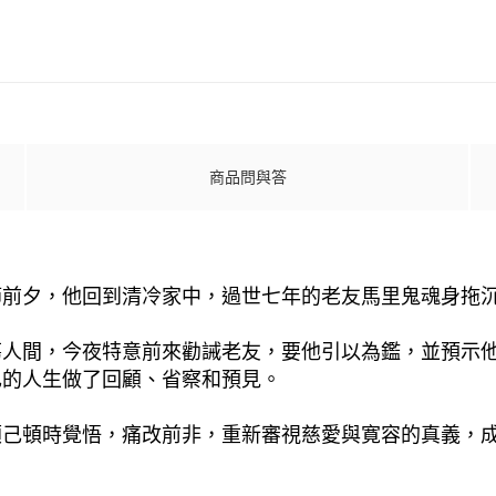
商品問與答
節前夕，他回到清冷家中，過世七年的老友馬里鬼魂身拖
蕩人間，今夜特意前來勸誡老友，要他引以為鑑，並預示
己的人生做了回顧、省察和預見。
顧己頓時覺悟，痛改前非，重新審視慈愛與寛容的真義，