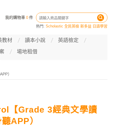
我的購物車
0
件
熱門:
Scholastic
全民英檢
新多益
日語學習
美教材
讀本小說
英語檢定
案
場地租借
聽APP）
arol【Grade 3經典文學讀
聽APP）