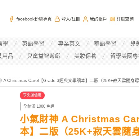
facebook粉絲專頁
登入
註冊
我的帳戶
訂單查詢
/
言學
英語學習
專業英文
華語學習
兒
具用品
兒童益智遊戲
美妝保養
留學美國專
 A Christmas Carol【Grade 3經典文學讀本】二版（25K+寂天雲隨身
享免運優惠
全館滿 1000 免運
小氣財神 A Christmas C
本】二版（25K+寂天雲隨身