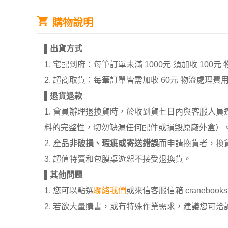
購物說明
▌
出貨方式
1. 宅配到府：每筆訂單未滿 1000元 須加收 1
2. 超商取貨：每筆訂單皆需加收 60元 物流處理費
▌
退貨退款
1. 會員辦理退換貨時，於收到貨七日內與客服人
料的完整性，切勿缺漏任何配件或損毀原廠外盒）
2. 產品
非破損、瑕疵或寄送錯誤
而申請換貨者，換
3. 超值特賣和包膜桌遊恕不接受退換貨。
▌
其他問題
1. 您可以點選
聯絡我們
或來信客服信箱 cranebooksh
2. 若欲大量購書，或有特殊作業需求，建議您可洽詢 02