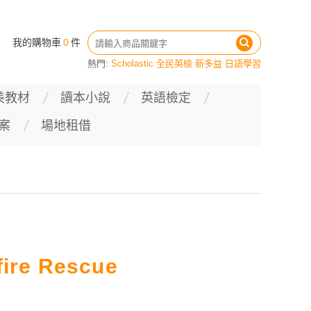
我的購物車
0
件
熱門:
Scholastic
全民英檢
新多益
日語學習
美教材
讀本小說
英語檢定
案
場地租借
fire Rescue