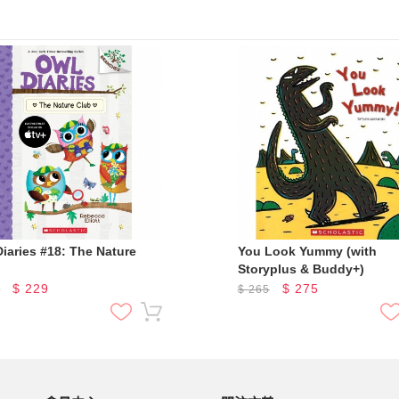
iaries #18: The Nature
You Look Yummy (with
Storyplus & Buddy+)
$
229
$
275
5
$
265