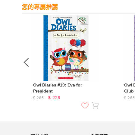
您的專屬推薦
Owl Diaries #19: Eva for
Owl D
President
Club
$
229
$
265
$
26