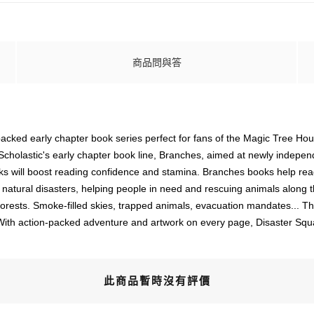
商品問與答
acked early chapter book series perfect for fans of the Magic Tree House
Scholastic's early chapter book line, Branches, aimed at newly independ
ooks will boost reading confidence and stamina. Branches books help r
 natural disasters, helping people in need and rescuing animals along th
 forests. Smoke-filled skies, trapped animals, evacuation mandates... T
With action-packed adventure and artwork on every page, Disaster Squad
此商品暫時沒有評價