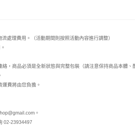
00元 物流處理費用。（活動期間則按照活動內容進行調整）
用。
員連絡，商品必須是全新狀態與完整包裝（請注意保持商品本體
。
貨運費將由您負擔。
op@gmail.com。
-23934497