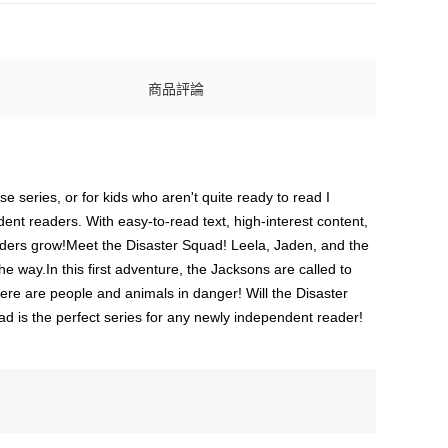
商品評論
 series, or for kids who aren't quite ready to read I
ent readers. With easy-to-read text, high-interest content,
eaders grow!Meet the Disaster Squad! Leela, Jaden, and the
e way.In this first adventure, the Jacksons are called to
here are people and animals in danger! Will the Disaster
 is the perfect series for any newly independent reader!