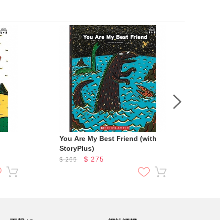
You Are My Best Friend (with
Uni
StoryPlus)
the
Bo
$
275
$
265
$
2