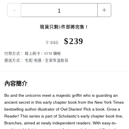
-
+
現貨只剩5件即將完售！
$
239
$
265
付款方式：
線上刷卡 / ATM 轉帳
運送方式：
宅配-免運 / 全家常溫取貨
內容簡介
Bo and the unicorns meet a majestic griffin who is guarding an
ancient secret in this early chapter book from the New York Times
bestselling author-illustrator of Owl Diaries! Pick a book. Grow a
Reader! This series is part of Scholastic's early chapter book line,
Branches, aimed at newly independent readers. With easy-to-