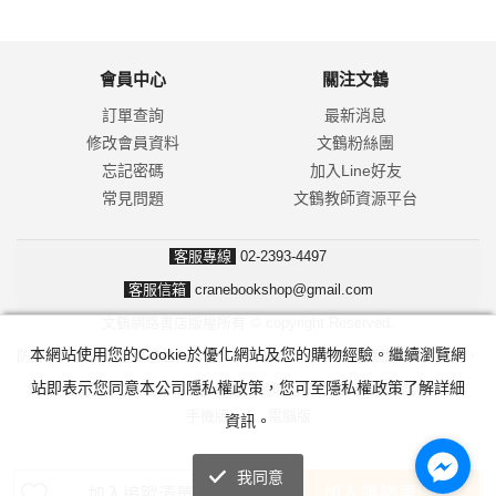
會員中心
關注文鶴
訂單查詢
最新消息
修改會員資料
文鶴粉絲團
忘記密碼
加入Line好友
常見問題
文鶴教師資源平台
客服專線
02-2393-4497
客服信箱
cranebookshop@gmail.com
文鶴網路書店版權所有 © copyright Reserved.
本網站使用您的Cookie於優化網站及您的購物經驗。繼續瀏覽網
防詐騙！我們不會要求並指示您至ATM操作。ATM只有匯款及轉帳功能，
站即表示您同意本公司隱私權政策，您可至隱私權政策了解詳細
無法解除分期付款或訂單錯誤問題。隨時可撥打165反詐騙諮詢專線。
手機版
|
電腦版
資訊。
我同意
加入購物車
加入追蹤清單