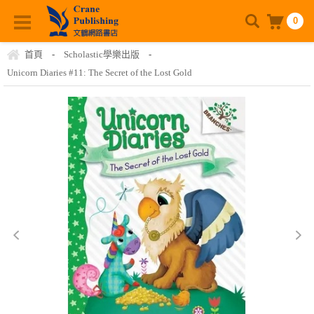
0
首頁
-
Scholastic學樂出版
-
Unicorn Diaries #11: The Secret of the Lost Gold