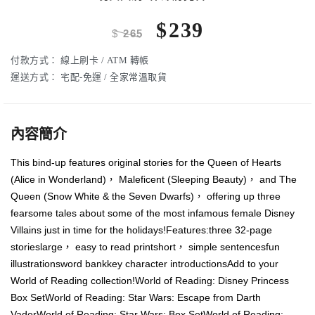
$
239
$
265
付款方式：
線上刷卡 / ATM 轉帳
運送方式：
宅配-免運 / 全家常溫取貨
內容簡介
This bind-up features original stories for the Queen of Hearts
(Alice in Wonderland)， Maleficent (Sleeping Beauty)， and The
Queen (Snow White & the Seven Dwarfs)， offering up three
fearsome tales about some of the most infamous female Disney
Villains just in time for the holidays!Features:three 32-page
storieslarge， easy to read printshort， simple sentencesfun
illustrationsword bankkey character introductionsAdd to your
World of Reading collection!World of Reading: Disney Princess
Box SetWorld of Reading: Star Wars: Escape from Darth
VaderWorld of Reading: Star Wars: Box SetWorld of Reading: