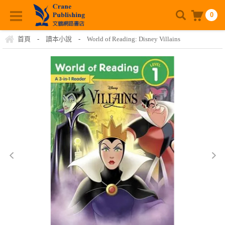
0
首頁
-
讀本小說
-
World of Reading: Disney Villains