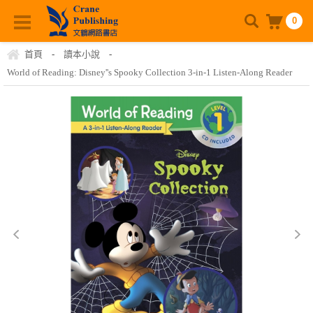
0
首頁
-
讀本小說
-
World of Reading: Disney''s Spooky Collection 3-in-1 Listen-Along Reader