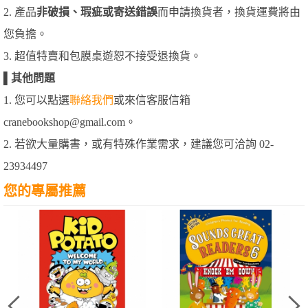
2. 產品
非破損、瑕疵或寄送錯誤
而申請換貨者，換貨運費將由
您負擔。
3. 超值特賣和包膜桌遊恕不接受退換貨。
▌
其他問題
1. 您可以點選
聯絡我們
或來信客服信箱
cranebookshop@gmail.com。
2. 若欲大量購書，或有特殊作業需求，建議您可洽詢 02-
23934497
您的專屬推薦