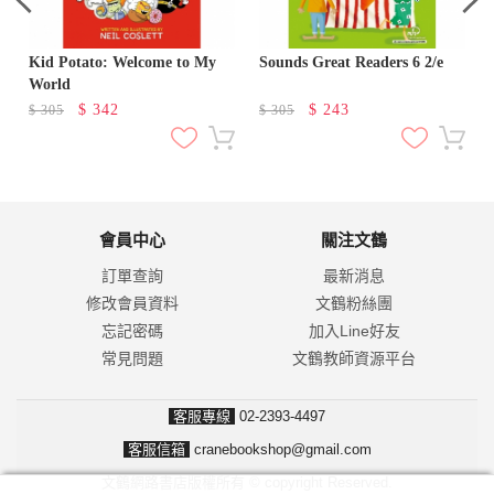
Kid Potato: Welcome to My
Sounds Great Readers 6 2/e
World
$
342
$
243
$
305
$
305
會員中心
關注文鶴
訂單查詢
最新消息
修改會員資料
文鶴粉絲團
忘記密碼
加入Line好友
常見問題
文鶴教師資源平台
客服專線
02-2393-4497
客服信箱
cranebookshop@gmail.com
文鶴網路書店版權所有 © copyright Reserved.