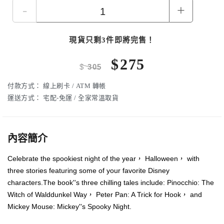
-
+
現貨只剩3件即將完售！
$
275
$
305
付款方式：
線上刷卡 / ATM 轉帳
運送方式：
宅配-免運 / 全家常溫取貨
內容簡介
Celebrate the spookiest night of the year， Halloween， with
three stories featuring some of your favorite Disney
characters.The book''s three chilling tales include: Pinocchio: The
Witch of Walddunkel Way， Peter Pan: A Trick for Hook， and
Mickey Mouse: Mickey''s Spooky Night.