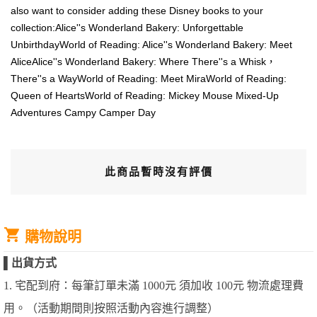
also want to consider adding these Disney books to your
collection:Alice''s Wonderland Bakery: Unforgettable
UnbirthdayWorld of Reading: Alice''s Wonderland Bakery: Meet
AliceAlice''s Wonderland Bakery: Where There''s a Whisk，
There''s a WayWorld of Reading: Meet MiraWorld of Reading:
Queen of HeartsWorld of Reading: Mickey Mouse Mixed-Up
Adventures Campy Camper Day
此商品暫時沒有評價
購物說明
▌
出貨方式
1. 宅配到府：每筆訂單未滿 1000元 須加收 100元 物流處理費
用。（活動期間則按照活動內容進行調整）