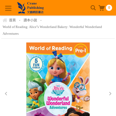
0
首頁
-
讀本小說
-
World of Reading: Alice''s Wonderland Bakery: Wonderful Wonderland
Adventures