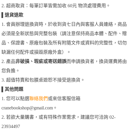
2. 超商取貨：每筆訂單皆需加收 60元 物流處理費用。
▌
退貨退款
1. 會員辦理退換貨時，於收到貨七日內與客服人員連絡，商品
必須是全新狀態與完整包裝（請注意保持商品本體、配件、贈
品、保證書、原廠包裝及所有附隨文件或資料的完整性，切勿
缺漏任何配件或損毀原廠外盒）。
2. 產品
非破損、瑕疵或寄送錯誤
而申請換貨者，換貨運費將由
您負擔。
3. 超值特賣和包膜桌遊恕不接受退換貨。
▌
其他問題
1. 您可以點選
聯絡我們
或來信客服信箱
cranebookshop@gmail.com。
2. 若欲大量購書，或有特殊作業需求，建議您可洽詢 02-
23934497