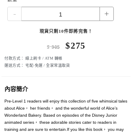
-
+
現貨只剩10件即將完售！
$
275
$
305
付款方式：
線上刷卡 / ATM 轉帳
運送方式：
宅配-免運 / 全家常溫取貨
內容簡介
Pre-Level 1 readers will enjoy this collection of five whimsical tales
about Alice， her friends， and the wonderful world of Alice’s
Wonderland Bakery. Based on episodes of the Disney Junior
animated series， these adorable stories cater to readers in
training and are sure to entertain.If you like this book， you may