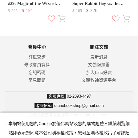
#29: Magic of the Wizard
Super Rabbit Boy vs. the
Dragon
Gigabot!
$
191
$
220
$
265
$
265
會員中心
關注文鶴
訂單查詢
最新消息
修改會員資料
文鶴粉絲團
忘記密碼
加入Line好友
常見問題
文鶴教師資源平台
客服專線
02-2393-4497
客服信箱
cranebookshop@gmail.com
文鶴網路書店版權所有 © copyright Reserved.
本網站使用您的Cookie於優化網站及您的購物經驗。繼續瀏覽網
防詐騙！我們不會要求並指示您至ATM操作。ATM只有匯款及轉帳功能，
站即表示您同意本公司隱私權政策，您可至隱私權政策了解詳細
無法解除分期付款或訂單錯誤問題。隨時可撥打165反詐騙諮詢專線。