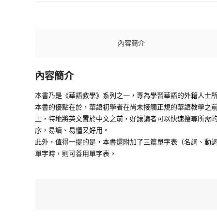
內容簡介
內容簡介
本書乃是《華語教學》系列之一，專為學習華語的外籍人士
本書的優點在於，華語初學者在尚未接觸正規的華語教學之
上，特地將英文置於中文之前，好讓讀者可以快速搜尋所需
序，易讀、易懂又好用。
此外，值得一提的是，本書還附加了三篇單字表（名詞、動
單字時，則可善用單字表。