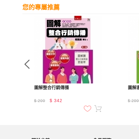
您的專屬推薦
實證
圖解整合行銷傳播
圖解
身心
以藝
$
342
$
200
$
20
為樂