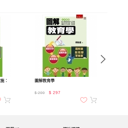
實施：
圖解教育學
圖
$
297
$
200
$
2