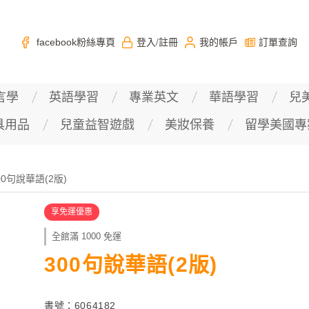
facebook粉絲專頁
登入
註冊
我的帳戶
訂單查詢
/
言學
英語學習
專業英文
華語學習
兒
具用品
兒童益智遊戲
美妝保養
留學美國專
00句說華語(2版)
享免運優惠
全館滿 1000 免運
300句說華語(2版)
書號：6064182