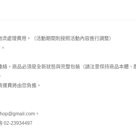
00元 物流處理費用。（活動期間則按照活動內容進行調整）
用。
員連絡，商品必須是全新狀態與完整包裝（請注意保持商品本體
。
貨運費將由您負擔。
op@gmail.com。
-23934497