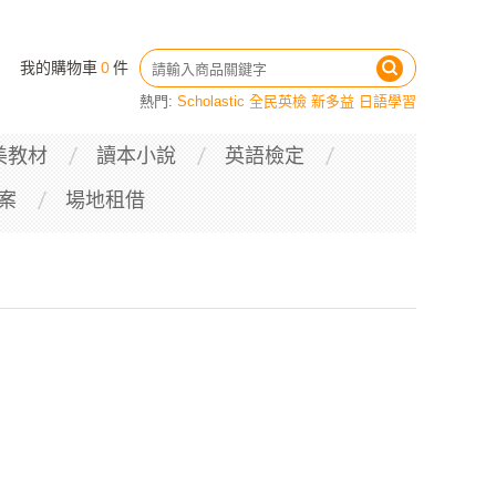
我的購物車
0
件
熱門:
Scholastic
全民英檢
新多益
日語學習
美教材
讀本小說
英語檢定
案
場地租借