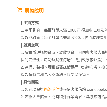
購物說明
▌
出貨方式
1. 宅配到府：每筆訂單未滿 1000元 須加收 1
2. 超商取貨：每筆訂單皆需加收 60元 物流處理費
▌
退貨退款
1. 會員辦理退換貨時，於收到貨七日內與客服人
料的完整性，切勿缺漏任何配件或損毀原廠外盒）
2. 產品
非破損、瑕疵或寄送錯誤
而申請換貨者，換
3. 超值特賣和包膜桌遊恕不接受退換貨。
▌
其他問題
1. 您可以點選
聯絡我們
或來信客服信箱 cranebooksh
2. 若欲大量購書，或有特殊作業需求，建議您可洽詢 02