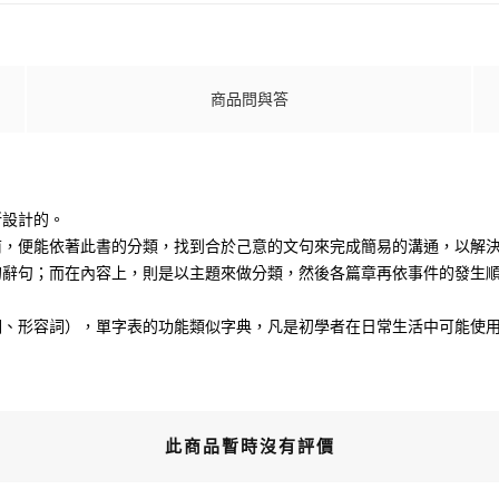
商品問與答
所設計的。
前，便能依著此書的分類，找到合於己意的文句來完成簡易的溝通，以解
的辭句；而在內容上，則是以主題來做分類，然後各篇章再依事件的發生
詞、形容詞），單字表的功能類似字典，凡是初學者在日常生活中可能使
此商品暫時沒有評價