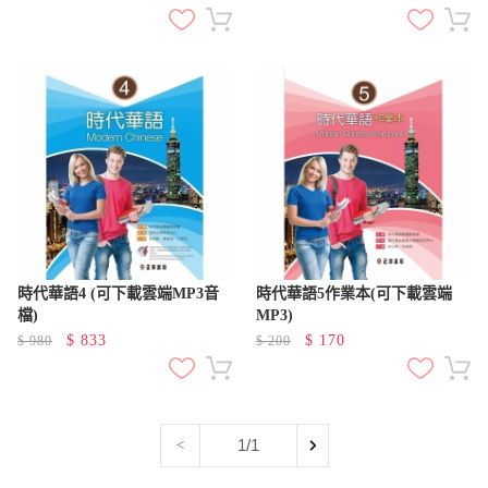
時代華語4 (可下載雲端MP3音
時代華語5作業本(可下載雲端
檔)
MP3)
$
833
$
170
$
980
$
200
1/1
<