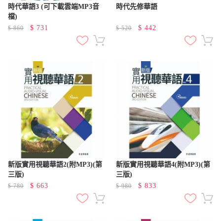
時代華語3 (可下載雲端MP3音
時代先修華語
檔)
$
731
$
442
$
860
$
520
新版實用視聽華語2(附MP3)(第
新版實用視聽華語4(附MP3)(第
三版)
三版)
$
663
$
833
$
780
$
980