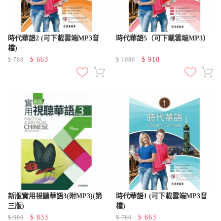
時代華語2 (可下載雲端MP3音
時代華語5（可下載雲端MP3）
檔)
$
663
$
918
$
780
$
1080
新版實用視聽華語3(附MP3)(第
時代華語1 (可下載雲端MP3音
三版)
檔)
$
833
$
663
$
980
$
780