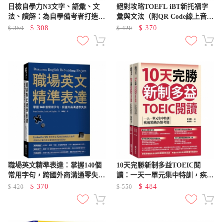
日檢自學力N3文字、語彙、文
絕對攻略TOEFL iBT新托福字
法、讀解：為自學備考者打造的
彙與文法（附QR Code線上音
完全指南
檔）
$
308
$
370
$
350
$
420
職場英文精準表達：掌握140個
10天完勝新制多益TOEIC閱
常用字句，跨國外商溝通零失誤
讀：一天一單元集中特訓，疾速
/Grant Sundbye
精熟各類考題（題本＋解析雙書
$
370
$
484
$
420
$
550
裝）