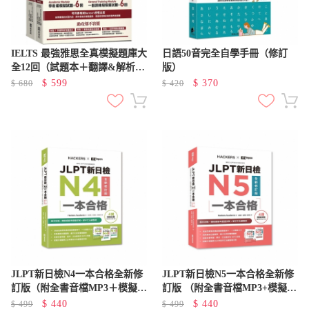
IELTS 最強雅思全真模擬題庫大
日語50音完全自學手冊（修訂
全12回（試題本＋翻譯&解析
版）
本/ 附QR Code 線上音檔＋ 防
$
599
$
370
$
680
$
420
水書套）
JLPT新日檢N4一本合格全新修
JLPT新日檢N5一本合格全新修
訂版（附全書音檔MP3＋模擬試
訂版 （附全書音檔MP3+模擬試
題暨詳解4回＋單字文法記憶小
題暨詳解4回+單字文法記憶小
$
440
$
440
$
499
$
499