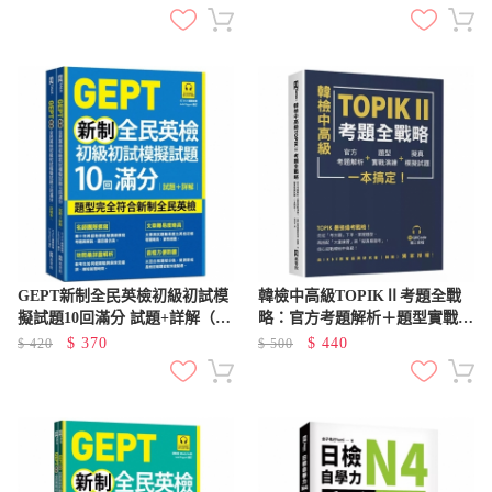
冊）
冊）
GEPT新制全民英檢初級初試模
韓檢中高級TOPIKⅡ考題全戰
擬試題10回滿分 試題+詳解（附
略：官方考題解析＋題型實戰演
QR Code 線上音檔+ 防水書
練＋擬真模擬試題，一本搞定！
$
370
$
440
$
420
$
500
套）
（附QRCode線上音檔）