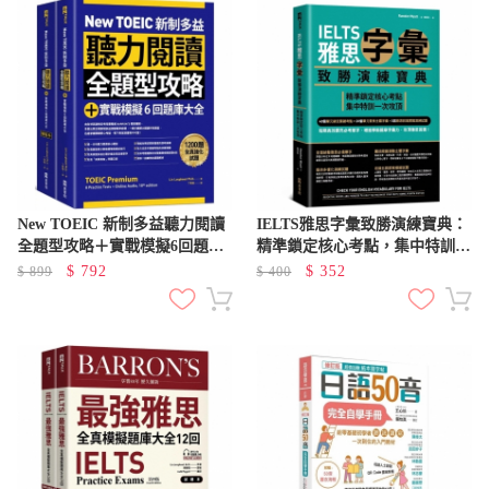
New TOEIC 新制多益聽力閱讀
IELTS雅思字彙致勝演練寶典：
全題型攻略＋實戰模擬6回題庫
精準鎖定核心考點，集中特訓一
大全（附QR Code線上音檔）
次攻頂
$
792
$
352
$
899
$
400