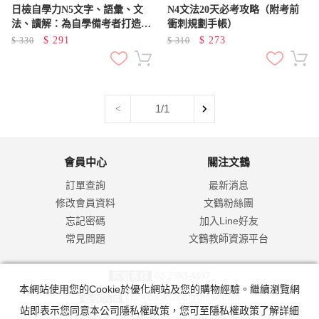
日檢自學力N5文字、語彙、文
N4文法20天必考攻略（附考前
法、讀解：為自學備考者打造的
衝刺規劃手帳）
完全指南
$
291
$
273
$
330
$
310
1/1
<
會員中心
關注文鶴
訂單查詢
最新消息
修改會員資料
文鶴粉絲團
忘記密碼
加入Line好友
常見問題
文鶴教師資源平台
客服專線
02-2393-4497
本網站使用您的Cookie於優化網站及您的購物經驗。繼續瀏覽網
客服信箱
cranebookshop@gmail.com
站即表示您同意本公司隱私權政策，您可至隱私權政策了解詳細
文鶴網路書店版權所有 © copyright Reserved.