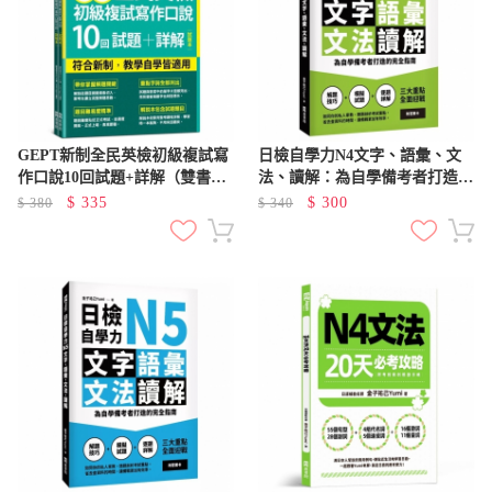
GEPT新制全民英檢初級複試寫
日檢自學力N4文字、語彙、文
作口說10回試題+詳解（雙書
法、讀解：為自學備考者打造的
裝，附QR Code線上音檔）
完全指南
$
335
$
300
$
380
$
340